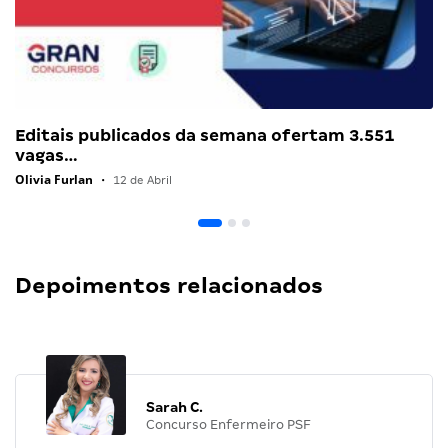
Editais publicados da semana ofertam 3.551
vagas…
Olivia Furlan
•
12 de Abril
Depoimentos relacionados
Sarah C.
Concurso Enfermeiro PSF