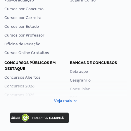
Pós-Graduação
Sugerir Curso
Cursos por Concurso
Cursos por Carreira
Cursos por Estado
Cursos por Professor
Oficina de Redação
Cursos Online Gratuitos
CONCURSOS PÚBLICOS EM
BANCAS DE CONCURSOS
DESTAQUE
Cebraspe
Concursos Abertos
Cesgranrio
Concursos 2026
Consulplan
Concursos 2025
FCC
Veja mais
Concurso Nacional Unificado
FGV
Concurso Ibama
Idecan
Concurso MPU
Selecon
Editais publicados