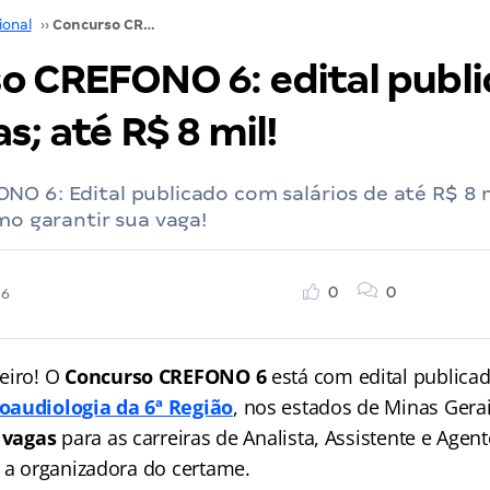
ional
››
Concurso CREFONO 6: edital publicado! 150 vagas; até R$ 8 mil!
o CREFONO 6: edital publi
s; até R$ 8 mil!
O 6: Edital publicado com salários de até R$ 8 m
omo garantir sua vaga!
0
0
26
eiro! O
Concurso CREFONO 6
está com edital publica
oaudiologia da 6ª Região
, nos estados de Minas Gerai
 vagas
para as carreiras de Analista, Assistente e Agen
 a organizadora do certame.