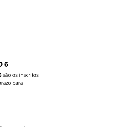
O 6
6
são os inscritos
prazo para