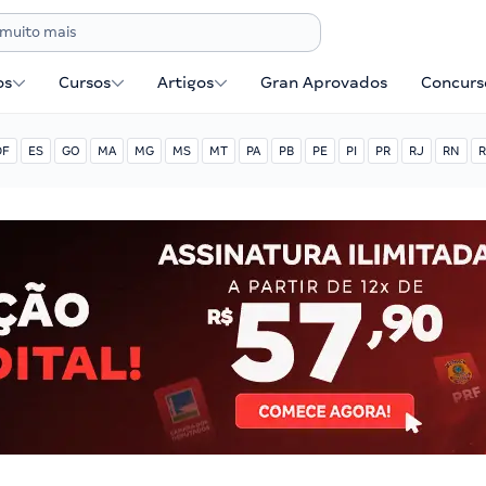
os
Cursos
Artigos
Gran Aprovados
Concurse
DF
ES
GO
MA
MG
MS
MT
PA
PB
PE
PI
PR
RJ
RN
R