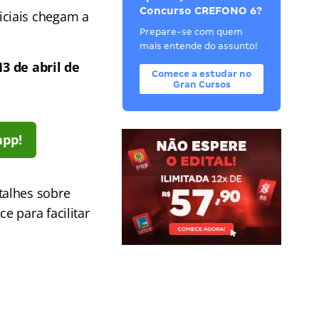
Concurso CREFONO 6?
iciais chegam a
Prepare-se com quem
mais entende do assunto!
3 de abril de
Comece a estudar no
Gran Cursos
app!
talhes sobre
e para facilitar