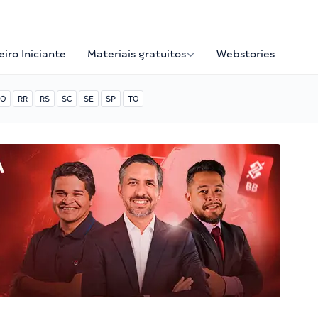
iro Iniciante
Materiais gratuitos
Webstories
O
RR
RS
SC
SE
SP
TO