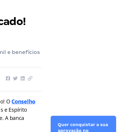
cado!
il e benefícios
do! O
Conselho
s e Espírito
te. A banca
Quer conquistar a sua
aprovação no