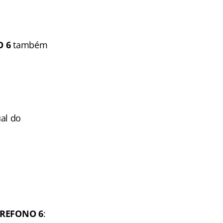
O 6
também
al do
CREFONO 6
: