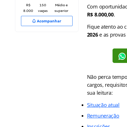
R$
150
Médio e
Com oportunidad
8.000
vagas
superior
R$ 8.000,00
.
Acompanhar
Fique atento ao 
2026
e as provas
Não perca tempo 
cargos, requisit
sua leitura:
Situação atual
Remuneração
Inscrições