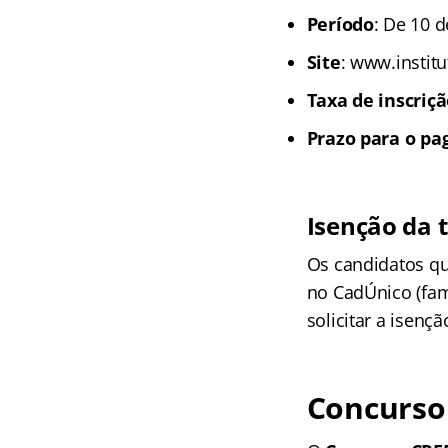
Período
: De 10 d
Site
: www.institu
Taxa de inscriç
Prazo para o p
Isenção da 
Os candidatos qu
no CadÚnico (fam
solicitar a isençã
Concurso