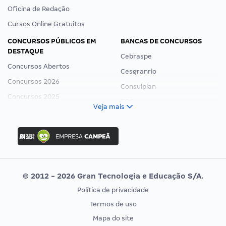
Oficina de Redação
Cursos Online Gratuitos
CONCURSOS PÚBLICOS EM
BANCAS DE CONCURSOS
DESTAQUE
Cebraspe
Concursos Abertos
Cesgranrio
Concursos 2026
Consulplan
Concursos 2025
FCC
Veja mais
Concurso Nacional Unificado
FGV
Concurso Ibama
Idecan
Concurso MPU
Selecon
Editais publicados
Uniase
© 2012 - 2026 Gran Tecnologia e Educação S/A.
Vunesp
Política de privacidade
CONCURSOS POR PROFISSÃO
EXAME DE ORDEM
Termos de uso
Concursos Administrativos
OAB
Mapa do site
Concursos Educação
Prova OAB