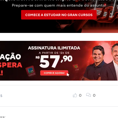
Prepare-se com quem mais entende do assunto!
COMECE A ESTUDAR NO GRAN CURSOS
0
0
25
bre: