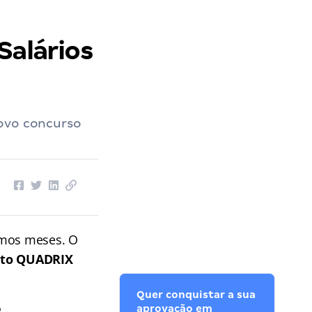
Salários
novo concurso
imos meses. O
uto QUADRIX
Quer conquistar a sua
e
aprovação em