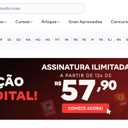
os
Cursos
Artigos
Gran Aprovados
Concurse
DF
ES
GO
MA
MG
MS
MT
PA
PB
PE
PI
PR
RJ
RN
R