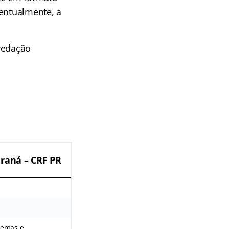
ventualmente, a
 redação
raná – CRF PR
stemas e