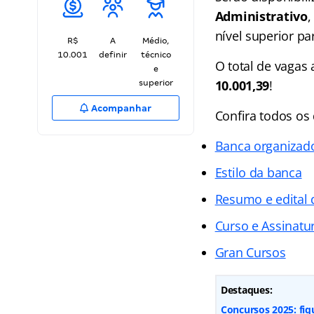
Administrativo
,
nível superior p
R$
A
Médio,
10.001
definir
técnico
O total de vagas 
e
10.001,39
!
superior
Acompanhar
Confira todos os
Banca organizad
Estilo da banca
Resumo e edital 
Curso e Assinatur
Gran Cursos
Destaques:
Concursos 2025: fiq