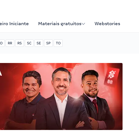
iro Iniciante
Materiais gratuitos
Webstories
O
RR
RS
SC
SE
SP
TO