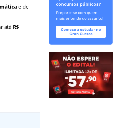
concursos públicos?
rmática
e de
Prepare-se com quem
mais entende do assunto!
ar até
R$
Comece a estudar no
Gran Cursos