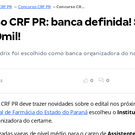
CRF PR
››
Concurso CRF PR
››
Concurso CRF PR: banca definida! Salários de R$ 10mil!
 CRF PR: banca definida! 
mil!
adrix foi escolhido como banca organizadora do 
0
0
25
CRF PR deve trazer novidades sobre o edital nos próx
l de Farmácia do Estado do Paraná
escolheu o
Instit
nizadora do certame.
izadas vagas de nível médio para o cargo de
Assistent