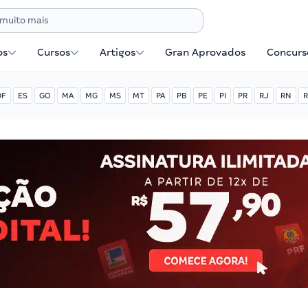
os
Cursos
Artigos
Gran Aprovados
Concurse
DF
ES
GO
MA
MG
MS
MT
PA
PB
PE
PI
PR
RJ
RN
R