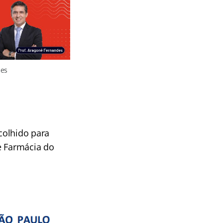
des
colhido para
e Farmácia do