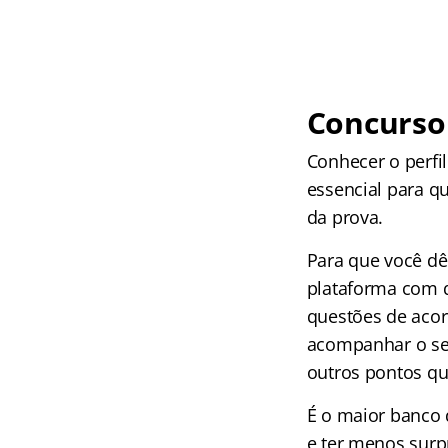
Concurso 
Conhecer o perfi
essencial para q
da prova.
Para que você dê
plataforma com q
questões de acor
acompanhar o seu
outros pontos qu
É o maior banco 
e ter menos surp