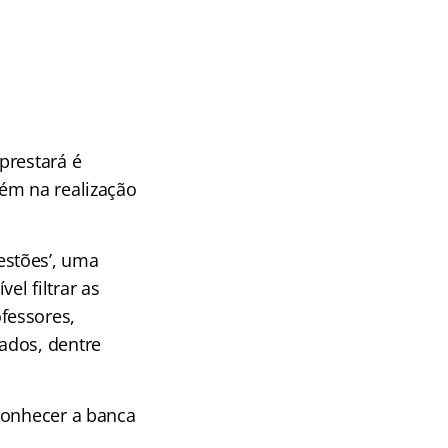
prestará é
ém na realização
estões’, uma
l filtrar as
fessores,
ados, dentre
conhecer a banca