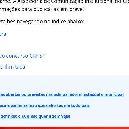
tame. A Assessoria de Comunicação Institucional do G
rmações para publicá-las em breve!
etalhes navegando no índice abaixo:
ora
do concurso CRF SP
a Ilimitada
s abertas ou previstas nas esferas federal, estadual e municipal.
acompanhe as inscrições abertas em todo país.
efinida: o que isso quer dizer? Veja!