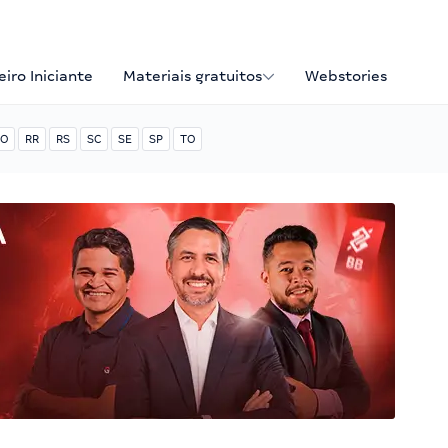
iro Iniciante
Materiais gratuitos
Webstories
O
RR
RS
SC
SE
SP
TO