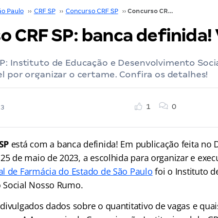
ão Paulo
››
CRF SP
››
Concurso CRF SP
››
Concurso CRF SP: banca definida! VEJA
o CRF SP: banca definida!
P: Instituto de Educação e Desenvolvimento Soc
l por organizar o certame. Confira os detalhes!
1
0
23
SP
está com a banca definida! Em publicação feita no Di
 25 de maio de 2023, a escolhida para organizar e exec
l de Farmácia do Estado de São Paulo
foi o Instituto 
 Social Nosso Rumo.
divulgados dados sobre o quantitativo de vagas e quai