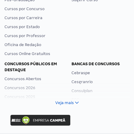
Cursos por Concurso
Cursos por Carreira
Cursos por Estado
Cursos por Professor
Oficina de Redação
Cursos Online Gratuitos
CONCURSOS PÚBLICOS EM
BANCAS DE CONCURSOS
DESTAQUE
Cebraspe
Concursos Abertos
Cesgranrio
Concursos 2026
Consulplan
Concursos 2025
FCC
Veja mais
Concurso Nacional Unificado
FGV
Concurso Ibama
Idecan
Concurso MPU
Selecon
Editais publicados