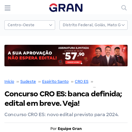
Início
››
Sudeste
››
Espírito Santo
››
CRO ES
››
Concurso CRO ES
›
Concurso CRO ES: banca definida;
edital em breve. Veja!
Concurso CRO ES: novo edital previsto para 2024.
Por
Equipe Gran