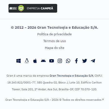
Concurso Ibama
Idecan
Concurso MPU
Selecon
Editais publicados
Uniase
© 2012 - 2026 Gran Tecnologia e Educação S/A.
Vunesp
Política de privacidade
CONCURSOS POR PROFISSÃO
EXAME DE ORDEM
Termos de uso
Concursos Administrativos
OAB
Mapa do site
Concursos Educação
Prova OAB
Concursos Fiscais
Calendário OAB
Concursos Jurídicos
Questões OAB
Concursos Militares
Recursos OAB
Gran é uma marca da empresa
Gran Tecnologia e Educação S/A
, CNPJ:
Concursos Policiais
Exame de Ordem
18.260.822/0001-77, SBS Quadra 02, Bloco J, Lote 10, Edifício Carlton
Concursos Saúde
Tower, Sala 201, 2º Andar, Asa Sul, Brasília-DF, CEP 70.070-120.
Concursos Tribunais
Gran Tecnologia e Educação S/A - 2026 © Todos os direitos reservados ®
Residência Multiprofissional