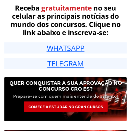
Receba
gratuitamente
no seu
celular as principais notícias do
mundo dos concursos. Clique no
link abaixo e inscreva-se:
WHATSAPP
TELEGRAM
QUER CONQUISTAR A SUA APROVAÇÃO NO
CONCURSO CRO ES?
Prepare-se com quem mais entende do assunto!
COMECE A ESTUDAR NO GRAN CURSOS