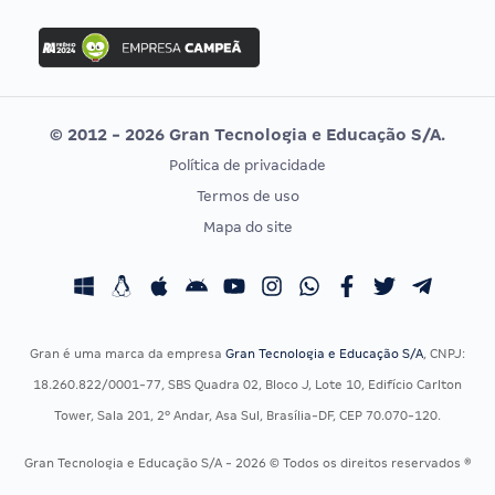
FGV
Concurso Ibama
Idecan
Concurso MPU
Selecon
Editais publicados
Uniase
© 2012 - 2026 Gran Tecnologia e Educação S/A.
Vunesp
Política de privacidade
CONCURSOS POR PROFISSÃO
EXAME DE ORDEM
Termos de uso
Concursos Administrativos
OAB
Mapa do site
Concursos Educação
Prova OAB
Concursos Fiscais
Calendário OAB
Concursos Jurídicos
Questões OAB
Concursos Militares
Recursos OAB
Gran é uma marca da empresa
Gran Tecnologia e Educação S/A
, CNPJ:
Concursos Policiais
Exame de Ordem
18.260.822/0001-77, SBS Quadra 02, Bloco J, Lote 10, Edifício Carlton
Concursos Saúde
Tower, Sala 201, 2º Andar, Asa Sul, Brasília-DF, CEP 70.070-120.
Concursos Tribunais
Gran Tecnologia e Educação S/A - 2026 © Todos os direitos reservados ®
Residência Multiprofissional