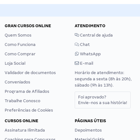
GRAN CURSOS ONLINE
ATENDIMENTO
Quem Somos
Central de ajuda
Como Funciona
Chat
Como Comprar
WhatsApp
Loja Social
E-mail
Validador de documentos
Horário de atendimento:
segunda a sexta (8h às 20h),
Conveniados
sábado (9h às 13h).
Programa de Afiliados
Foi aprovado?
Trabalhe Conosco
Envie-nos a sua história!
Preferências de Cookies
CURSOS ONLINE
PÁGINAS ÚTEIS
Assinatura Ilimitada
Depoimentos
Coaching para Concursos
Material Grátis