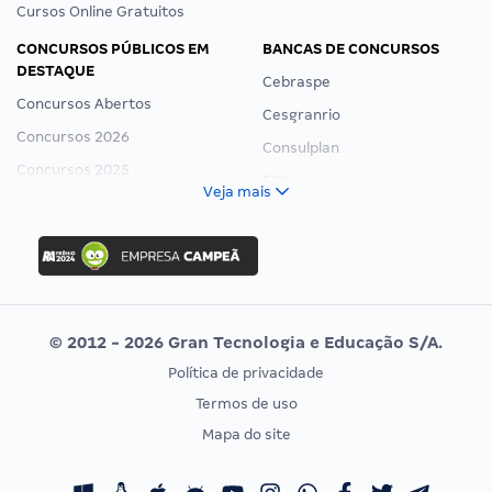
Cursos Online Gratuitos
CONCURSOS PÚBLICOS EM
BANCAS DE CONCURSOS
DESTAQUE
Cebraspe
Concursos Abertos
Cesgranrio
Concursos 2026
Consulplan
Concursos 2025
FCC
Veja mais
Concurso Nacional Unificado
FGV
Concurso Ibama
Idecan
Concurso MPU
Selecon
Editais publicados
Uniase
© 2012 - 2026 Gran Tecnologia e Educação S/A.
Vunesp
Política de privacidade
CONCURSOS POR PROFISSÃO
EXAME DE ORDEM
Termos de uso
Concursos Administrativos
OAB
Mapa do site
Concursos Educação
Prova OAB
Concursos Fiscais
Calendário OAB