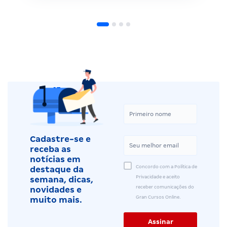
Cadastre-se e
receba as
notícias em
Concordo com a Política de
destaque da
Privacidade e aceito
semana, dicas,
receber comunicações do
novidades e
Gran Cursos Online.
muito mais.