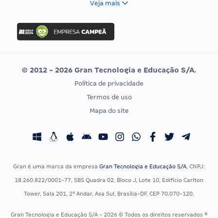
Veja mais
Concurso Nacional Unificado
FGV
Concurso Ibama
Idecan
Concurso MPU
Selecon
Editais publicados
Uniase
© 2012 - 2026 Gran Tecnologia e Educação S/A.
Vunesp
Política de privacidade
CONCURSOS POR PROFISSÃO
EXAME DE ORDEM
Termos de uso
Concursos Administrativos
OAB
Mapa do site
Concursos Educação
Prova OAB
Concursos Fiscais
Calendário OAB
Concursos Jurídicos
Questões OAB
Concursos Militares
Recursos OAB
Gran é uma marca da empresa
Gran Tecnologia e Educação S/A
, CNPJ:
Concursos Policiais
Exame de Ordem
18.260.822/0001-77, SBS Quadra 02, Bloco J, Lote 10, Edifício Carlton
Concursos Saúde
Tower, Sala 201, 2º Andar, Asa Sul, Brasília-DF, CEP 70.070-120.
Concursos Tribunais
Gran Tecnologia e Educação S/A - 2026 © Todos os direitos reservados ®