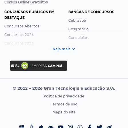
Cursos Online Gratuitos
CONCURSOS PÚBLICOS EM
BANCAS DE CONCURSOS
DESTAQUE
Cebraspe
Concursos Abertos
Cesgranrio
Concursos 2026
Consulplan
Concursos 2025
FCC
Veja mais
Concurso Nacional Unificado
FGV
Concurso Ibama
Idecan
Concurso MPU
Selecon
Editais publicados
Uniase
© 2012 - 2026 Gran Tecnologia e Educação S/A.
Vunesp
Política de privacidade
CONCURSOS POR PROFISSÃO
EXAME DE ORDEM
Termos de uso
Concursos Administrativos
OAB
Mapa do site
Concursos Educação
Prova OAB
Concursos Fiscais
Calendário OAB