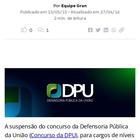
Por
Equipe Gran
Publicado em
13/05/15
• Atualizado em
27/04/16
2 min. de leitura
0
1
A suspensão do concurso da Defensoria Pública
da União (
Concurso da DPU
)
, para cargos de níveis