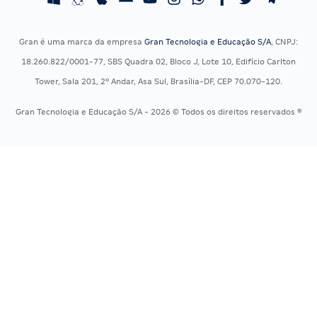
Concursos Jurídicos
Questões OAB
Concursos Militares
Recursos OAB
Gran é uma marca da empresa
Gran Tecnologia e Educação S/A
, CNPJ:
Concursos Policiais
Exame de Ordem
18.260.822/0001-77, SBS Quadra 02, Bloco J, Lote 10, Edifício Carlton
Concursos Saúde
Tower, Sala 201, 2º Andar, Asa Sul, Brasília-DF, CEP 70.070-120.
Concursos Tribunais
Gran Tecnologia e Educação S/A - 2026 © Todos os direitos reservados ®
Residência Multiprofissional