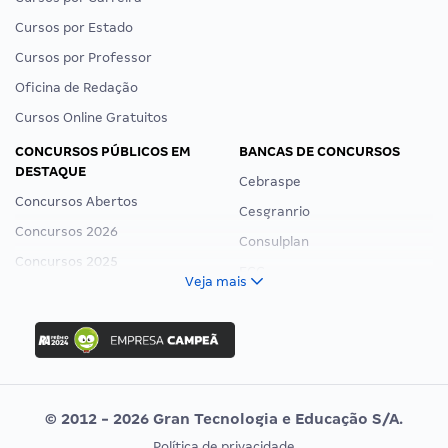
Cursos por Estado
Cursos por Professor
Oficina de Redação
Cursos Online Gratuitos
CONCURSOS PÚBLICOS EM
BANCAS DE CONCURSOS
DESTAQUE
Cebraspe
Concursos Abertos
Cesgranrio
Concursos 2026
Consulplan
Concursos 2025
FCC
Veja mais
Concurso Nacional Unificado
FGV
Concurso Ibama
Idecan
Concurso MPU
Selecon
Editais publicados
Uniase
© 2012 - 2026 Gran Tecnologia e Educação S/A.
Vunesp
Política de privacidade