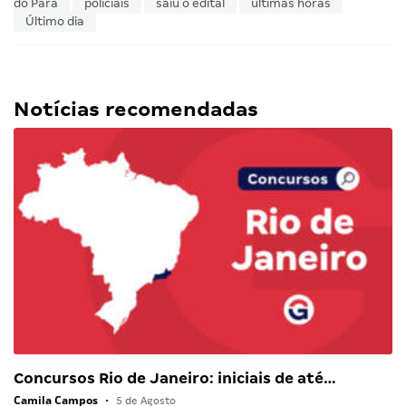
do Pará
policiais
saiu o edital
últimas horas
Último dia
Notícias recomendadas
Concursos Rio de Janeiro: iniciais de até…
Camila Campos
•
5 de Agosto