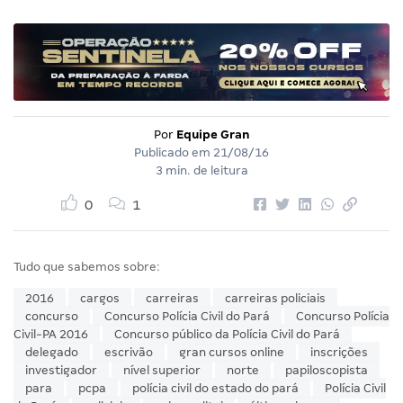
Por
Equipe Gran
Publicado em
21/08/16
3 min. de leitura
0
1
Tudo que sabemos sobre:
2016
cargos
carreiras
carreiras policiais
concurso
Concurso Polícia Civil do Pará
Concurso Polícia
Civil-PA 2016
Concurso público da Polícia Civil do Pará
delegado
escrivão
gran cursos online
inscrições
investigador
nível superior
norte
papiloscopista
para
pcpa
polícia civil do estado do pará
Polícia Civil