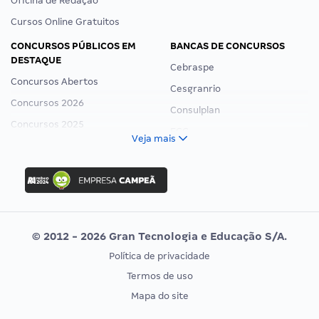
Oficina de Redação
Cursos Online Gratuitos
CONCURSOS PÚBLICOS EM
BANCAS DE CONCURSOS
DESTAQUE
Cebraspe
Concursos Abertos
Cesgranrio
Concursos 2026
Consulplan
Concursos 2025
FCC
Veja mais
Concurso Nacional Unificado
FGV
Concurso Ibama
Idecan
Concurso MPU
Selecon
Editais publicados
Uniase
© 2012 - 2026 Gran Tecnologia e Educação S/A.
Vunesp
Política de privacidade
CONCURSOS POR PROFISSÃO
EXAME DE ORDEM
Termos de uso
Concursos Administrativos
OAB
Mapa do site
Concursos Educação
Prova OAB