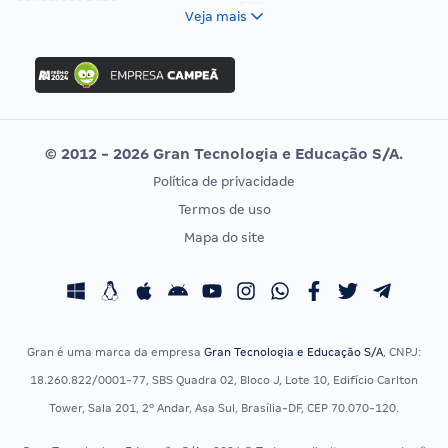
FCC
Veja mais
Concurso Nacional Unificado
FGV
Concurso Ibama
Idecan
Concurso MPU
Selecon
Editais publicados
Uniase
© 2012 - 2026 Gran Tecnologia e Educação S/A.
Vunesp
Política de privacidade
CONCURSOS POR PROFISSÃO
EXAME DE ORDEM
Termos de uso
Concursos Administrativos
OAB
Mapa do site
Concursos Educação
Prova OAB
Concursos Fiscais
Calendário OAB
Concursos Jurídicos
Questões OAB
Concursos Militares
Recursos OAB
Gran é uma marca da empresa
Gran Tecnologia e Educação S/A
, CNPJ:
Concursos Policiais
Exame de Ordem
18.260.822/0001-77, SBS Quadra 02, Bloco J, Lote 10, Edifício Carlton
Concursos Saúde
Tower, Sala 201, 2º Andar, Asa Sul, Brasília-DF, CEP 70.070-120.
Concursos Tribunais