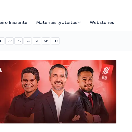
iro Iniciante
Materiais gratuitos
Webstories
O
RR
RS
SC
SE
SP
TO