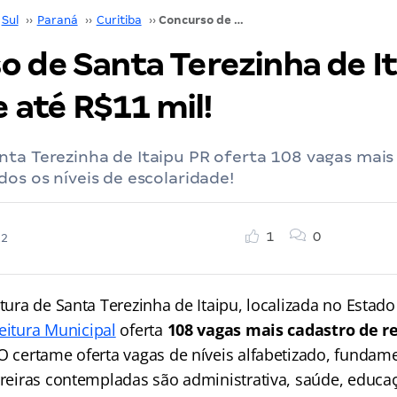
Sul
››
Paraná
››
Curitiba
››
Concurso de Santa Terezinha de Itaipu PR: Inicial de até R$11 mil!
o de Santa Terezinha de It
de até R$11 mil!
nta Terezinha de Itaipu PR oferta 108 vagas mais
dos os níveis de escolaridade!
1
0
22
itura de Santa Terezinha de Itaipu, localizada no Estado
eitura Municipal
oferta
108 vagas mais cadastro de r
 O certame oferta vagas de níveis alfabetizado, fundam
rreiras contempladas são administrativa, saúde, educaçã