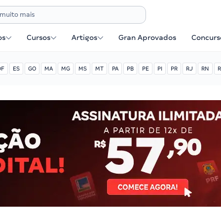
os
Cursos
Artigos
Gran Aprovados
Concurse
DF
ES
GO
MA
MG
MS
MT
PA
PB
PE
PI
PR
RJ
RN
R