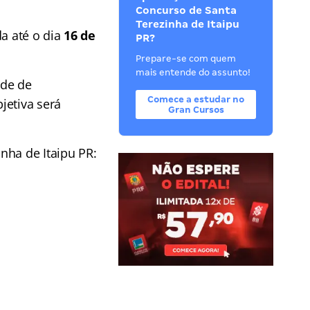
Concurso de Santa
Terezinha de Itaipu
da até o dia
16 de
PR?
Prepare-se com quem
mais entende do assunto!
ade de
Comece a estudar no
jetiva será
Gran Cursos
nha de Itaipu PR: