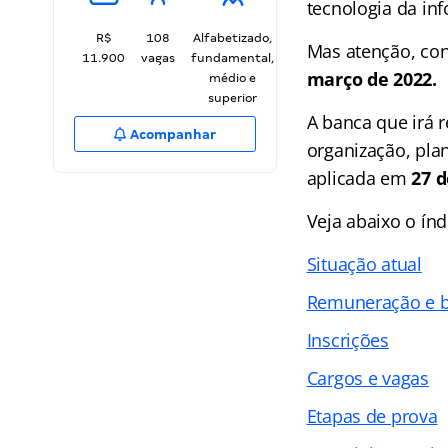
tecnologia da inf
R$
108
Alfabetizado,
Mas atenção, conc
11.900
vagas
fundamental,
março de 2022.
médio e
superior
A banca que irá r
Acompanhar
organização, pla
aplicada em
27 
Veja abaixo o
índ
Situação atual
Remuneração e b
Inscrições
Cargos e vagas
Etapas de prova