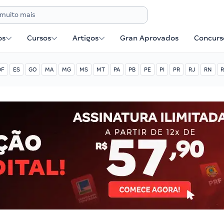
os
Cursos
Artigos
Gran Aprovados
Concurse
DF
ES
GO
MA
MG
MS
MT
PA
PB
PE
PI
PR
RJ
RN
R