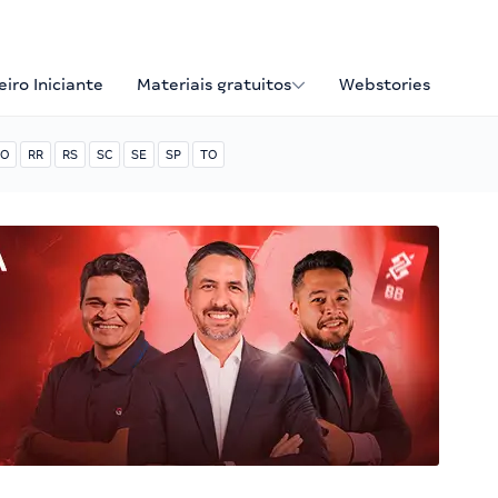
iro Iniciante
Materiais gratuitos
Webstories
O
RR
RS
SC
SE
SP
TO