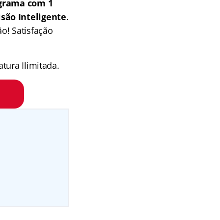
grama com 1
isão Inteligente
.
o! Satisfação
tura Ilimitada.