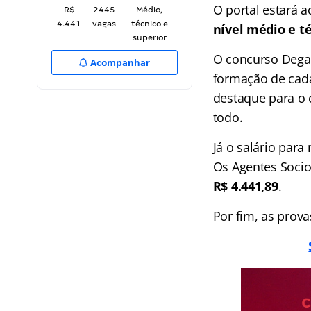
O portal estará a
R$
2445
Médio,
4.441
vagas
técnico e
nível médio e té
superior
O concurso Degas
Acompanhar
formação de cada
destaque para o 
todo.
Já o salário para
Os Agentes Socio
R$ 4.441,89
.
Por fim, as prov