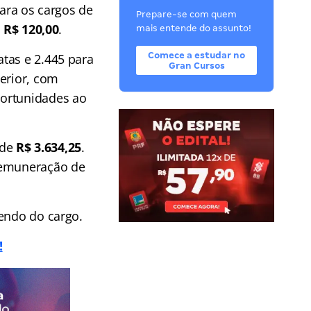
para os cargos de
Prepare-se com quem
 R$ 120,00
.
mais entende do assunto!
Comece a estudar no
tas e 2.445 para
Gran Cursos
erior, com
portunidades ao
 de
R$ 3.634,25
.
 remuneração de
dendo do cargo.
!