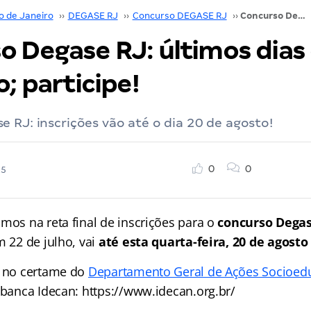
o de Janeiro
››
DEGASE RJ
››
Concurso DEGASE RJ
››
Concurso Degase RJ: últimos dias de inscrição; participe!
o Degase RJ: últimos dias
o; participe!
 RJ: inscrições vão até o dia 20 de agosto!
0
0
25
mos na reta final de inscrições para o
concurso Degas
m 22 de julho, vai
até esta quarta-feira, 20 de agosto
r no certame do
Departamento Geral de Ações Socioedu
 banca Idecan: https://www.idecan.org.br/