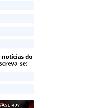
 notícias do
screva-se:
GASE RJ?