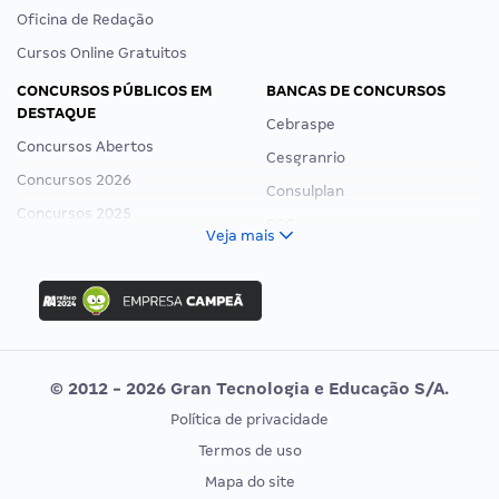
Oficina de Redação
Cursos Online Gratuitos
CONCURSOS PÚBLICOS EM
BANCAS DE CONCURSOS
DESTAQUE
Cebraspe
Concursos Abertos
Cesgranrio
Concursos 2026
Consulplan
Concursos 2025
FCC
Veja mais
Concurso Nacional Unificado
FGV
Concurso Ibama
Idecan
Concurso MPU
Selecon
Editais publicados
Uniase
© 2012 - 2026 Gran Tecnologia e Educação S/A.
Vunesp
Política de privacidade
CONCURSOS POR PROFISSÃO
EXAME DE ORDEM
Termos de uso
Concursos Administrativos
OAB
Mapa do site
Concursos Educação
Prova OAB