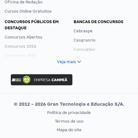
Oficina de Redação
Cursos Online Gratuitos
CONCURSOS PÚBLICOS EM
BANCAS DE CONCURSOS
DESTAQUE
Cebraspe
Concursos Abertos
Cesgranrio
Concursos 2026
Consulplan
Concursos 2025
FCC
Veja mais
Concurso Nacional Unificado
FGV
Concurso Ibama
Idecan
Concurso MPU
Selecon
Editais publicados
Uniase
© 2012 - 2026 Gran Tecnologia e Educação S/A.
Vunesp
Política de privacidade
CONCURSOS POR PROFISSÃO
EXAME DE ORDEM
Termos de uso
Concursos Administrativos
OAB
Mapa do site
Concursos Educação
Prova OAB