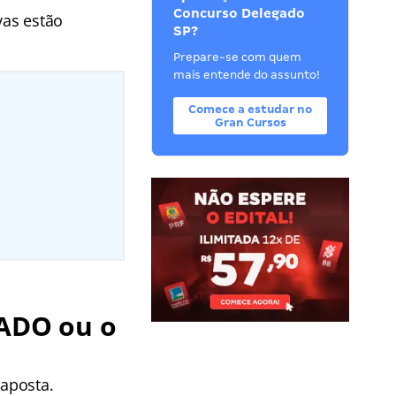
Concurso Delegado
vas estão
SP?
Prepare-se com quem
mais entende do assunto!
Comece a estudar no
Gran Cursos
ADO ou o
aposta.