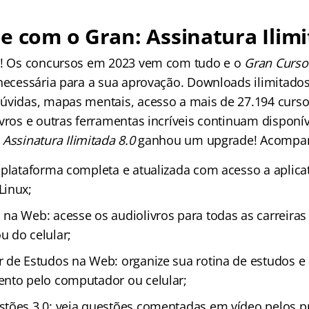
e com o Gran: Assinatura Ilimi
os! Os concursos em 2023 vem com tudo e o
Gran Curso
 necessária para a sua aprovação. Downloads ilimitados
úvidas, mapas mentais, acesso a mais de 27.194 curso
vros e outras ferramentas incríveis continuam disponív
a
Assinatura Ilimitada 8.0
ganhou um upgrade! Acompa
 plataforma completa e atualizada com acesso a aplica
Linux;
na Web: acesse os audiolivros para todas as carreiras
 do celular;
 de Estudos na Web: organize sua rotina de estudos 
nto pelo computador ou celular;
tões 3.0: veja questões comentadas em vídeo pelos p