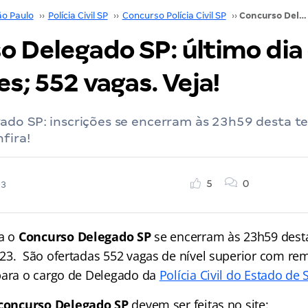
ão Paulo
››
Polícia Civil SP
››
Concurso Polícia Civil SP
››
Concurso Delegado SP: último dia de inscrições; 552 vagas. Veja!
o Delegado SP: último dia
es; 552 vagas. Veja!
do SP: inscrições se encerram às 23h59 desta te
fira!
5
0
23
ra o
Concurso Delegado SP
se encerram às 23h59 desta 
23. São ofertadas 552 vagas de nível superior com rem
para o cargo de Delegado da
Polícia Civil do Estado de 
concurso Delegado SP
devem ser feitas no site: