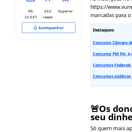
https://www.vunes
R$
552
Superior
marcadas para o 
15.037
vagas
Acompanhar
Destaques:
Concurso Câmara do
Concurso PM PA: 4,4 
Concursos Federais 
Concursos públicos
🚨Os don
seu dinhe
Só quem mais apr