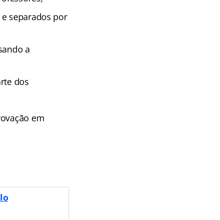
 e separados por
isando a
rte dos
provação em
lo