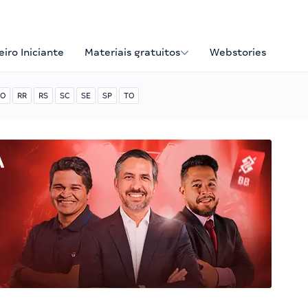
iro Iniciante
Materiais gratuitos
Webstories
O
RR
RS
SC
SE
SP
TO