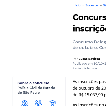
Início
››
Sudeste
››
S
Concurs
inscriçõ
Concurso Delega
de outubro. Con
Por
Lucas Batista
Publicado em
10/10/
2 min. de leitura
As inscrições pa
Sobre o concurso
de outubro de 20
Polícia Civil do Estado
de São Paulo
de R$ 15.037,99 
As inscrições no