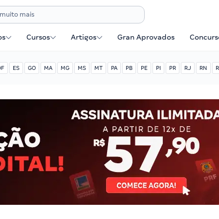
os
Cursos
Artigos
Gran Aprovados
Concurse
DF
ES
GO
MA
MG
MS
MT
PA
PB
PE
PI
PR
RJ
RN
R