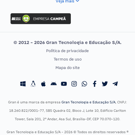
Veja mais
Concurso Nacional Unificado
FGV
Concurso Ibama
Idecan
Concurso MPU
Selecon
Editais publicados
Uniase
© 2012 - 2026 Gran Tecnologia e Educação S/A.
Vunesp
Política de privacidade
CONCURSOS POR PROFISSÃO
EXAME DE ORDEM
Termos de uso
Concursos Administrativos
OAB
Mapa do site
Concursos Educação
Prova OAB
Concursos Fiscais
Calendário OAB
Concursos Jurídicos
Questões OAB
Concursos Militares
Recursos OAB
Gran é uma marca da empresa
Gran Tecnologia e Educação S/A
, CNPJ:
Concursos Policiais
Exame de Ordem
18.260.822/0001-77, SBS Quadra 02, Bloco J, Lote 10, Edifício Carlton
Concursos Saúde
Tower, Sala 201, 2º Andar, Asa Sul, Brasília-DF, CEP 70.070-120.
Concursos Tribunais
Gran Tecnologia e Educação S/A - 2026 © Todos os direitos reservados ®
Residência Multiprofissional