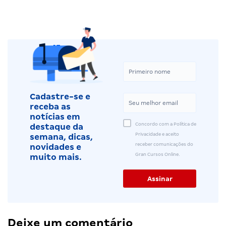
Cadastre-se e
receba as
notícias em
Concordo com a Política de
destaque da
Privacidade e aceito
semana, dicas,
receber comunicações do
novidades e
Gran Cursos Online.
muito mais.
Deixe um comentário