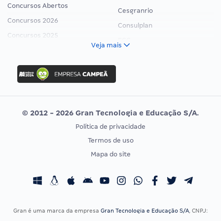
Concursos Abertos
Cesgranrio
Concursos 2026
Consulplan
Concursos 2025
FCC
Veja mais
Concurso Nacional Unificado
FGV
Concurso Ibama
Idecan
Concurso MPU
Selecon
Editais publicados
Uniase
© 2012 - 2026 Gran Tecnologia e Educação S/A.
Vunesp
Política de privacidade
CONCURSOS POR PROFISSÃO
EXAME DE ORDEM
Termos de uso
Concursos Administrativos
OAB
Mapa do site
Concursos Educação
Prova OAB
Concursos Fiscais
Calendário OAB
Concursos Jurídicos
Questões OAB
Concursos Militares
Recursos OAB
Gran é uma marca da empresa
Gran Tecnologia e Educação S/A
, CNPJ:
Concursos Policiais
Exame de Ordem