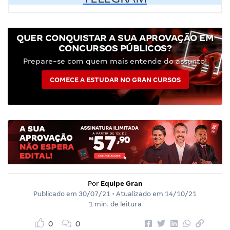
QUER CONQUISTAR A SUA APROVAÇÃO EM
CONCURSOS PÚBLICOS?
Prepare-se com quem mais entende do assunto!
COMECE A ESTUDAR NO GRAN CURSOS
Por
Equipe Gran
Publicado em
30/07/21
• Atualizado em
14/10/21
1 min. de leitura
0
0