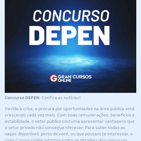
Concurso DEPEN
: Confira as notícias!
Devido à crise, a procura por oportunidades na área pública está
crescendo cada vez mais. Com boas remunerações, benefícios e
estabilidade, o setor público costuma apresentar vantagens que
o setor privado não consegue oferecer. Para saber todas as
vagas disponíveis perto de você, ou que possam te interessar, o
Gran Cursos Online informa todos os detalhes dos
concursos