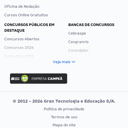
Oficina de Redação
Cursos Online Gratuitos
CONCURSOS PÚBLICOS EM
BANCAS DE CONCURSOS
DESTAQUE
Cebraspe
Concursos Abertos
Cesgranrio
Concursos 2026
Consulplan
Concursos 2025
FCC
Veja mais
Concurso Nacional Unificado
FGV
Concurso Ibama
Idecan
Concurso MPU
Selecon
Editais publicados
Uniase
© 2012 - 2026 Gran Tecnologia e Educação S/A.
Vunesp
Política de privacidade
CONCURSOS POR PROFISSÃO
EXAME DE ORDEM
Termos de uso
Concursos Administrativos
OAB
Mapa do site