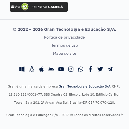
Concurso Ibama
Idecan
Concurso MPU
Selecon
Editais publicados
Uniase
© 2012 - 2026 Gran Tecnologia e Educação S/A.
Vunesp
Política de privacidade
CONCURSOS POR PROFISSÃO
EXAME DE ORDEM
Termos de uso
Concursos Administrativos
OAB
Mapa do site
Concursos Educação
Prova OAB
Concursos Fiscais
Calendário OAB
Concursos Jurídicos
Questões OAB
Concursos Militares
Recursos OAB
Gran é uma marca da empresa
Gran Tecnologia e Educação S/A
, CNPJ:
Concursos Policiais
Exame de Ordem
18.260.822/0001-77, SBS Quadra 02, Bloco J, Lote 10, Edifício Carlton
Concursos Saúde
Tower, Sala 201, 2º Andar, Asa Sul, Brasília-DF, CEP 70.070-120.
Concursos Tribunais
Gran Tecnologia e Educação S/A - 2026 © Todos os direitos reservados ®
Residência Multiprofissional