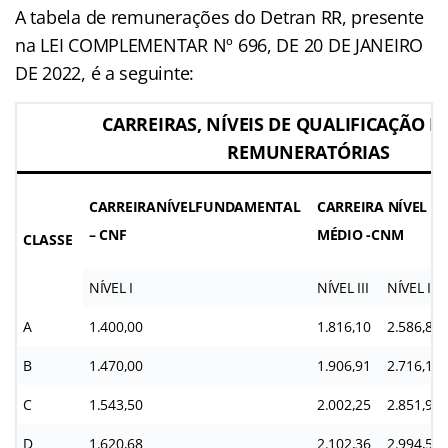
A tabela de remunerações do Detran RR, presente
na LEI COMPLEMENTAR Nº 696, DE 20 DE JANEIRO
DE 2022, é a seguinte:
CARREIRAS, NÍVEIS DE QUALIFICAÇÃO E 
REMUNERATÓRIAS
CARREIRANÍVELFUNDAMENTAL
CARREIRA NÍVEL
– CNF
MÉDIO -CNM
CLASSE
NÍVEL I
NÍVEL III
NÍVEL IV
A
1.400,00
1.816,10
2.586,80
B
1.470,00
1.906,91
2.716,14
C
1.543,50
2.002,25
2.851,95
D
1.620,68
2.102,36
2.994,54