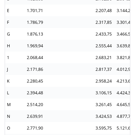
E
1.701,71
2.207,48
3.144,27
F
1.786,79
2.317,85
3.301,48
G
1.876,13
2.433,75
3.466,56
H
1.969,94
2.555,44
3.639,89
1
2.068,44
2.683,21
3.821,88
J
2.171,86
2.817,37
4.012,97
K
2.280,45
2.958,24
4.213,62
L
2.394,48
3.106,15
4.424,30
M
2.514,20
3.261,45
4.645,52
N
2.639,91
3.424,53
4.877,79
O
2.771,90
3.595,75
5.121,68