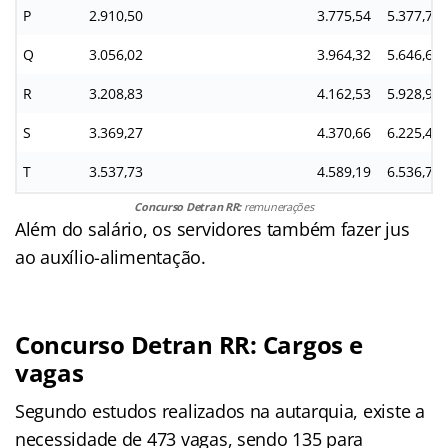
P
2.910,50
3.775,54
5.377,77
Q
3.056,02
3.964,32
5.646,66
R
3.208,83
4.162,53
5.928,99
S
3.369,27
4.370,66
6.225,44
T
3.537,73
4.589,19
6.536,71
Concurso Detran RR:
remunerações
Além do salário, os servidores também fazer jus
ao auxílio-alimentação.
Concurso Detran RR: Cargos e
vagas
Segundo estudos realizados na autarquia, existe a
necessidade de 473 vagas, sendo 135 para