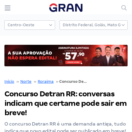
Início
››
Norte
››
Roraima
››
Concurso Detran RR: conversas indicam que certame pode sair em breve!
Concurso Detran RR: conversas
indicam que certame pode sair em
breve!
O concurso Detran RR é uma demanda antiga, tudo
indica que novo edital pode ser publicado em breve!