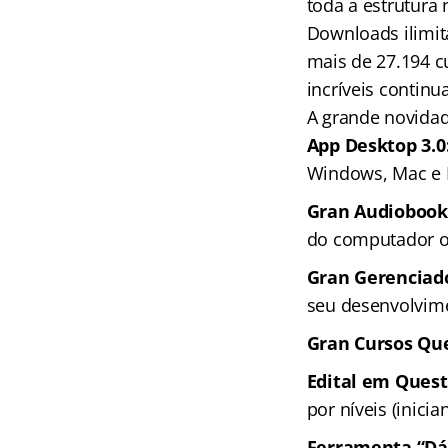
toda a estrutura
Downloads ilimit
mais de 27.194 c
incríveis continu
A grande novida
App Desktop 3.0
Windows, Mac e 
Gran Audiobook
do computador ou
Gran Gerenciado
seu desenvolvime
Gran Cursos Que
Edital em Ques
por níveis (inici
Ferramenta “Dá 