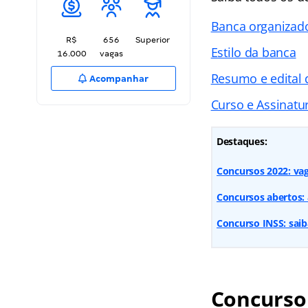
Banca organizad
R$
656
Superior
Estilo da banca
16.000
vagas
Resumo e edital 
Acompanhar
Curso e Assinatur
Destaques:
Concursos 2022: vaga
Concursos abertos: 
Concurso INSS: sai
Concurso 