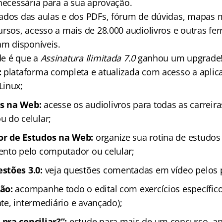
 necessária para a sua aprovação.
ados das aulas e dos PDFs, fórum de dúvidas, mapas m
ursos, acesso a mais de 28.000 audiolivros e outras fe
am disponíveis.
de é que a
Assinatura Ilimitada 7.0
ganhou um upgrade
:
plataforma completa e atualizada com acesso a aplica
Linux;
s na Web:
acesse os audiolivros para todas as carreir
 do celular;
r de Estudos na Web:
organize sua rotina de estudo
nto pelo computador ou celular;
stões 3.0:
veja questões comentadas em vídeo pelos 
tão:
acompanhe todo o edital com exercícios específic
ante, intermediário e avançado);
pra conciliar?”:
estude para mais de um concurso, an