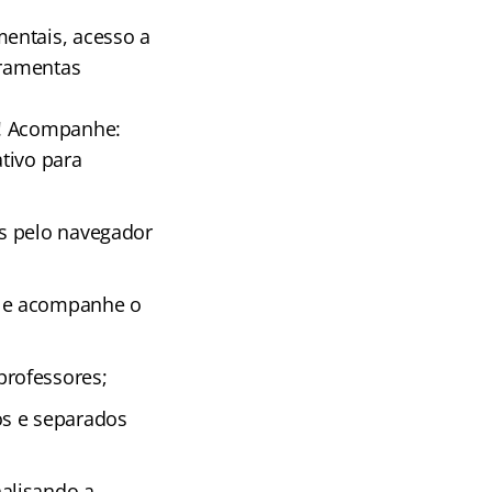
entais, acesso a
rramentas
! Acompanhe:
tivo para
as pelo navegador
s e acompanhe o
professores;
os e separados
alisando a