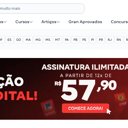
os
Cursos
Artigos
Gran Aprovados
Concurse
DF
ES
GO
MA
MG
MS
MT
PA
PB
PE
PI
PR
RJ
RN
R