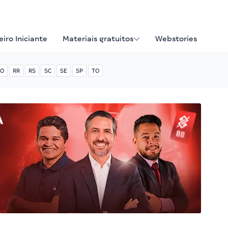
iro Iniciante
Materiais gratuitos
Webstories
O
RR
RS
SC
SE
SP
TO