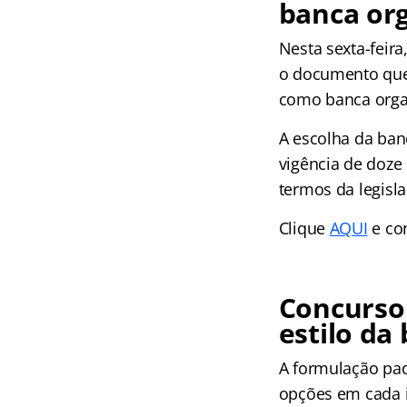
banca or
Nesta sexta-feira
o documento que 
como banca organ
A escolha da ban
vigência de doze
termos da legisl
Clique
AQUI
e con
Concurso 
estilo da
A formulação pad
opções em cada i