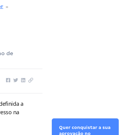
DF
››
Concurso Auditoria de Atividades Urbanas DF
››
Concurso Auditoria de Atividades Urbanas DF: banca definida!
no de
 definida a
resso na
Quer conquistar a sua
aprovação no