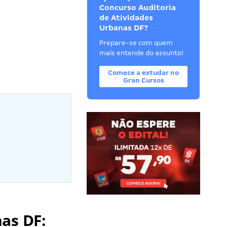
Concurso Auditoria
de Atividades
Urbanas DF?
Prepare-se com quem
mais entende do assunto!
Comece a estudar no
Gran Cursos
as DF: