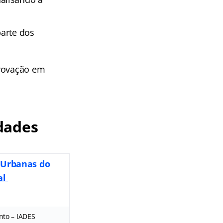
parte dos
provação em
dades
 Urbanas do
al
nto – IADES