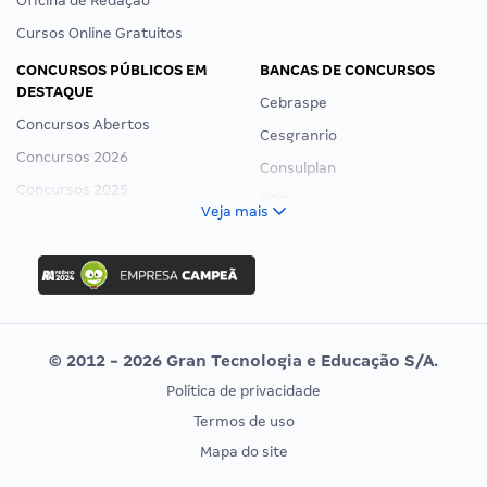
Oficina de Redação
Cursos Online Gratuitos
CONCURSOS PÚBLICOS EM
BANCAS DE CONCURSOS
DESTAQUE
Cebraspe
Concursos Abertos
Cesgranrio
Concursos 2026
Consulplan
Concursos 2025
FCC
Veja mais
Concurso Nacional Unificado
FGV
Concurso Ibama
Idecan
Concurso MPU
Selecon
Editais publicados
Uniase
© 2012 - 2026 Gran Tecnologia e Educação S/A.
Vunesp
Política de privacidade
CONCURSOS POR PROFISSÃO
EXAME DE ORDEM
Termos de uso
Concursos Administrativos
OAB
Mapa do site
Concursos Educação
Prova OAB