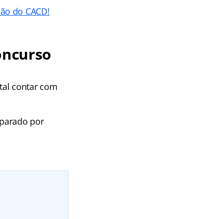
ção do CACD!
oncurso
tal contar com
eparado por