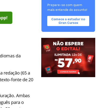
Prepare-se com quem
mais entende do assunto!
app!
Comece a estudar no
Gran Cursos
 idiomas da
a redação (65 a
texto-fonte de 20
 duração. Ambas
uguês para o