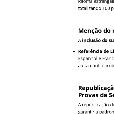
idioma estrangeir
totalizando 100 
Menção do 
A
inclusão do su
Referência de L
Espanhol e Francê
ao tamanho do
t
Republicação
Provas da S
A republicação d
garantir a padro