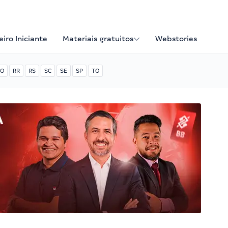
iro Iniciante
Materiais gratuitos
Webstories
O
RR
RS
SC
SE
SP
TO