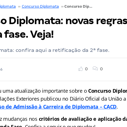
iplomata
››
Concurso Diplomata
››
Concurso Diplomata: novas regras da segunda fase. Veja!
o Diplomata: novas regras
fase. Veja!
ata: confira aqui a retificação da 2ª fase.
0
0
26
iu uma atualização importante sobre o
Concurso Dipl
lações Exteriores publicou no Diário Oficial da União a
so de Admissão à Carreira de Diplomata – CACD
.
az mudanças nos
critérios de avaliação e aplicação d
unda Fase
. Confira a seguir o que mudou!