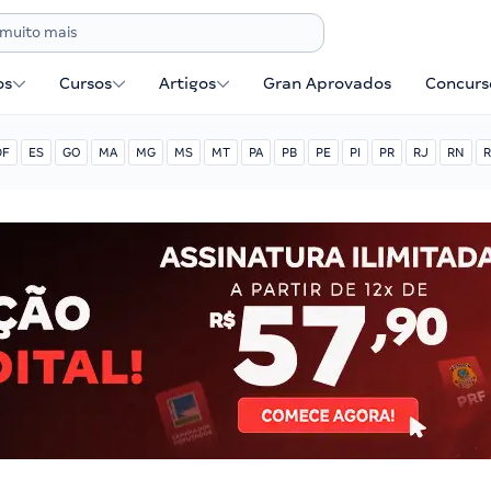
os
Cursos
Artigos
Gran Aprovados
Concurse
DF
ES
GO
MA
MG
MS
MT
PA
PB
PE
PI
PR
RJ
RN
R