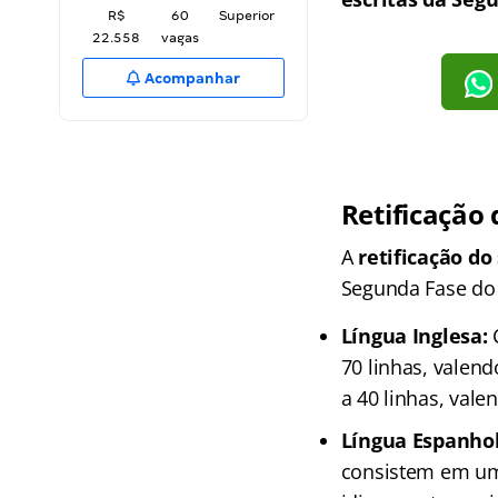
R$
60
Superior
22.558
vagas
Acompanhar
Retificação
A
retificação do
Segunda Fase do
Língua Inglesa:
C
70 linhas, valend
a 40 linhas, vale
Língua Espanhol
consistem em um