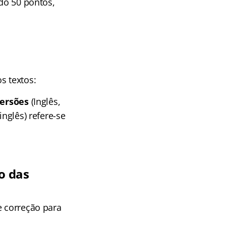
ndo 50 pontos,
s textos:
ersões
(Inglês,
inglês) refere-se
o das
e correção para