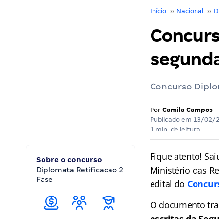
Início
››
Nacional
››
D
Concurs
segunda 
Concurso Diplom
Por
Camila Campos
Publicado em
13/02/
1 min. de leitura
Fique atento! Sa
Sobre o concurso
Ministério das Re
Diplomata Retificacao 2
Fase
edital do
Concur
O documento tr
escritas da Seg