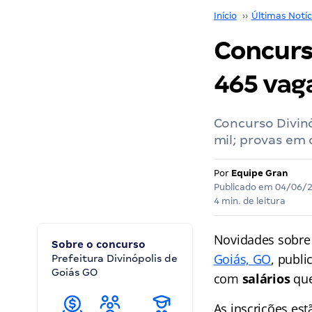
Início
››
Últimas Notíc
Concurs
465 vag
Concurso Divin
mil; provas em
Por
Equipe Gran
Publicado em
04/06/
4 min. de leitura
Novidades sobre
Sobre o concurso
Goiás, GO
, publi
Prefeitura Divinópolis de
Goiás GO
com
salários
que
As inscrições es