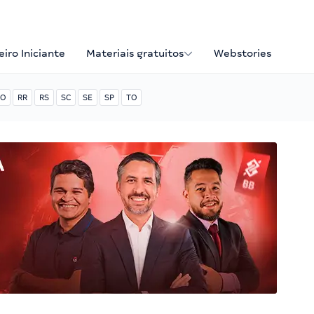
iro Iniciante
Materiais gratuitos
Webstories
O
RR
RS
SC
SE
SP
TO