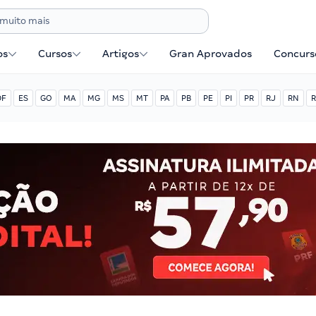
os
Cursos
Artigos
Gran Aprovados
Concurse
DF
ES
GO
MA
MG
MS
MT
PA
PB
PE
PI
PR
RJ
RN
R