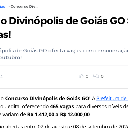
ias
››
Concurso Divinópolis de Goiás GO SAIU! 465 vagas!
o Divinópolis de Goiás GO 
as!
ópolis de Goiás GO oferta vagas com remuneraçã
 outubro!
0
0
24
 o
Concurso Divinópolis de Goiás GO
! A
Prefeitura de
cou edital oferecendo
465 vagas
para diversos níveis d
 variam de
R$ 1.412,00 a R$ 12.000,00
.
tão abertas entre 02 de agosto e 08 de setembro de 20