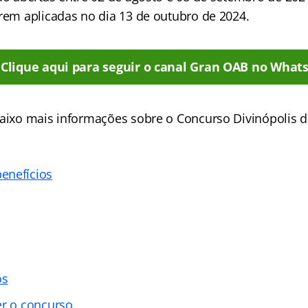
erem aplicadas no dia 13 de outubro de 2024.
Clique aqui para seguir o canal Gran OAB no What
baixo mais informações sobre o Concurso Divinópolis 
enefícios
os
er o concurso