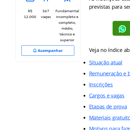
previstas para s
R$
367
Fundamental
12.000
vagas
incompleto e
completo,
médio,
técnico e
superior
Veja no índice a
Acompanhar
Situação atual
Remuneração e b
Inscrições
Cargos e vagas
Etapas de prova
Materiais gratuit
Motivos para faz