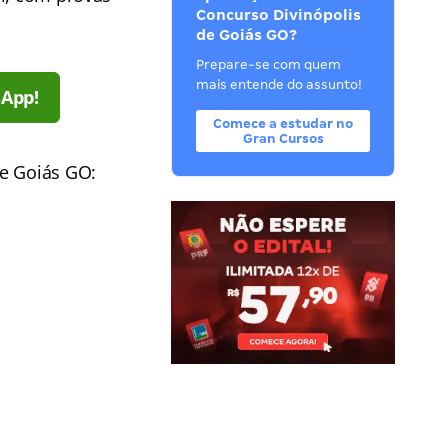
Concurso Divinópolis
de Goiás GO?
Prepare-se com quem
mais entende do assunto!
sApp!
Comece a estudar no
Gran Cursos
de Goiás GO: