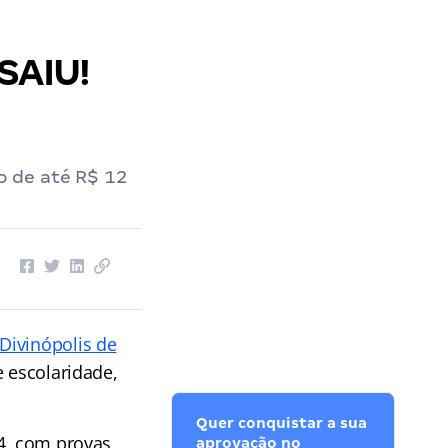
SAIU!
o de até R$ 12
 Divinópolis de
e escolaridade,
Quer conquistar a sua
24, com provas
aprovação no