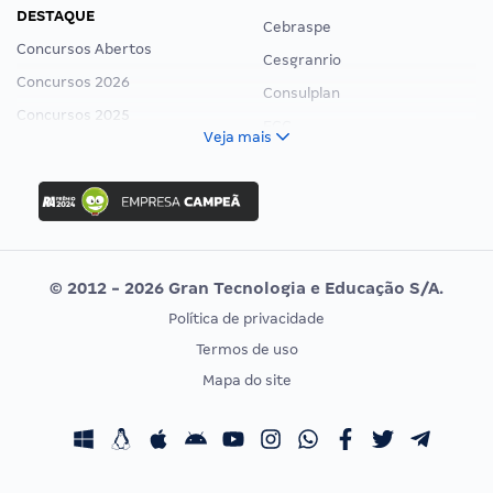
DESTAQUE
Cebraspe
Concursos Abertos
Cesgranrio
Concursos 2026
Consulplan
Concursos 2025
FCC
Veja mais
Concurso Nacional Unificado
FGV
Concurso Ibama
Idecan
Concurso MPU
Selecon
Editais publicados
Uniase
© 2012 - 2026 Gran Tecnologia e Educação S/A.
Vunesp
Política de privacidade
CONCURSOS POR PROFISSÃO
EXAME DE ORDEM
Termos de uso
Concursos Administrativos
OAB
Mapa do site
Concursos Educação
Prova OAB
Concursos Fiscais
Calendário OAB
Concursos Jurídicos
Questões OAB