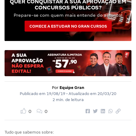
QUER CONQUISTAR A SUA APROVAÇÃO EM
CONCURSOS PÚBLICOS?
Prepare-se com quem mais entende do assunto!
COMECE A ESTUDAR NO GRAN CURSOS
Por
Equipe Gran
Publicado em
19/08/19
• Atualizado em
20/03/20
2 min. de leitura
0
0
Tudo que sabemos sobre: