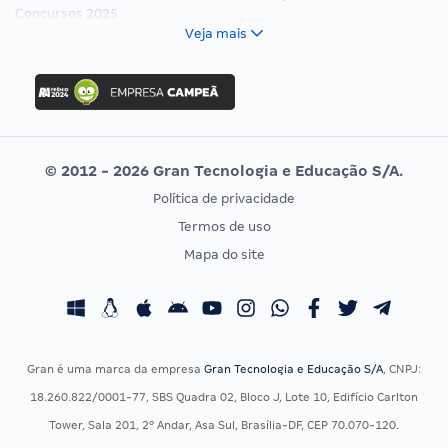
Concursos 2025
FCC
Veja mais
Concurso Nacional Unificado
FGV
Concurso Ibama
Idecan
Concurso MPU
Selecon
Editais publicados
Uniase
© 2012 - 2026 Gran Tecnologia e Educação S/A.
Vunesp
Política de privacidade
CONCURSOS POR PROFISSÃO
EXAME DE ORDEM
Termos de uso
Concursos Administrativos
OAB
Mapa do site
Concursos Educação
Prova OAB
Concursos Fiscais
Calendário OAB
Concursos Jurídicos
Questões OAB
Concursos Militares
Recursos OAB
Gran é uma marca da empresa
Gran Tecnologia e Educação S/A
, CNPJ:
Concursos Policiais
Exame de Ordem
18.260.822/0001-77, SBS Quadra 02, Bloco J, Lote 10, Edifício Carlton
Concursos Saúde
Tower, Sala 201, 2º Andar, Asa Sul, Brasília-DF, CEP 70.070-120.
Concursos Tribunais