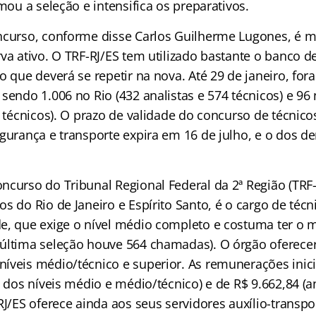
rmou a seleção e intensifica os preparativos.
ncurso, conforme disse Carlos Guilherme Lugones, é 
rva ativo. O TRF-RJ/ES tem utilizado bastante o banco 
 o que deverá se repetir na nova. Até 29 de janeiro, f
sendo 1.006 no Rio (432 analistas e 574 técnicos) e 96 
6 técnicos). O prazo de validade do concurso de técnico
egurança e transporte expira em 16 de julho, e o dos d
ncurso do Tribunal Regional Federal da 2ª Região (TRF-
s do Rio de Janeiro e Espírito Santo, é o cargo de técni
e, que exige o nível médio completo e costuma ter o
última seleção houve 564 chamadas). O órgão oferece
íveis médio/técnico e superior. As remunerações inici
, dos níveis médio e médio/técnico) e de R$ 9.662,84 (an
RJ/ES oferece ainda aos seus servidores auxílio-transport