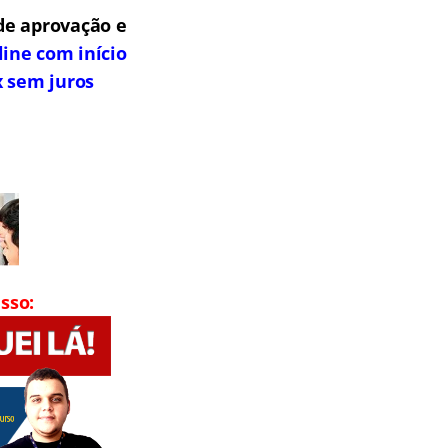
de aprovação e
line com início
x sem juros
sso: