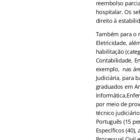
reembolso parcia
hospitalar. Os s
direito à estabili
Também para o n
Eletricidade, al
habilitação (cate
Contabilidade, E
exemplo, nas áre
Judiciária, para
graduados em Arqu
Informática,Enfe
por meio de prov
técnico judiciár
Português (15 pe
Específicos (40),
Processual Civil 