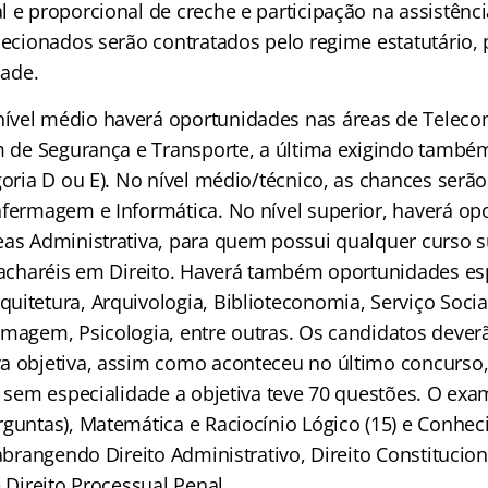
l e proporcional de creche e participação na assistênc
elecionados serão contratados pelo regime estatutário,
dade.
ível médio haverá oportunidades nas áreas de Telec
ém de Segurança e Transporte, a última exigindo também
goria D ou E). No nível médio/técnico, as chances serã
nfermagem e Informática. No nível superior, haverá op
as Administrativa, para quem possui qualquer curso s
 bacharéis em Direito. Haverá também oportunidades es
itetura, Arquivologia, Biblioteconomia, Serviço Socia
rmagem, Psicologia, entre outras. Os candidatos dever
a objetiva, assim como aconteceu no último concurso,
io sem especialidade a objetiva teve 70 questões. O ex
rguntas), Matemática e Raciocínio Lógico (15) e Conhe
 abrangendo Direito Administrativo, Direito Constituciona
e Direito Processual Penal.