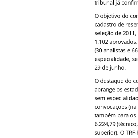
tribunal já confi
O objetivo do co
cadastro de rese
seleção de 2011,
1.102 aprovados, 
(30 analistas e 6
especialidade, s
29 de junho.
O destaque do co
abrange os estado
sem especialidad
convocações (na 
também para os n
6.224,79 (técnico
superior). O TRF-