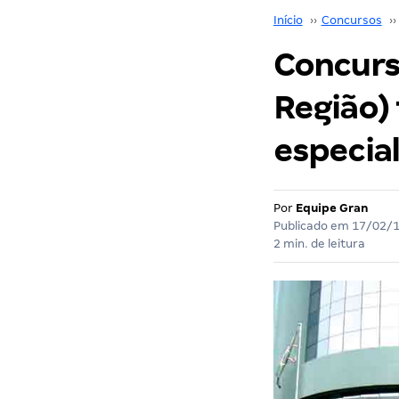
Início
››
Concursos
››
Concurso
Região) 
especia
Por
Equipe Gran
Publicado em
17/02/
2 min. de leitura