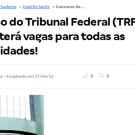
Sudeste
››
Espírito Santo
››
Concurso do Tribunal Federal (TRF da 2ª Região) terá vagas para todas as especialidades!
 do Tribunal Federal (TRF
terá vagas para todas as
lidades!
0
0
16
• Atualizado em
27/04/16