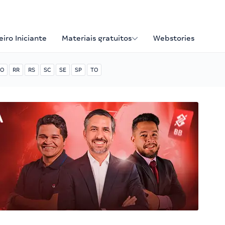
iro Iniciante
Materiais gratuitos
Webstories
O
RR
RS
SC
SE
SP
TO