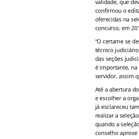
validade, que de
confirmou o edit
oferecidas na se
concurso, em 20
“O certame se de
técnico judiciári
das seções judici
é importante, na
servidor, assim q
Até a abertura d
e escolher a orga
já esclareceu tam
realizar a seleçã
quando a seleção
conselho aprove 