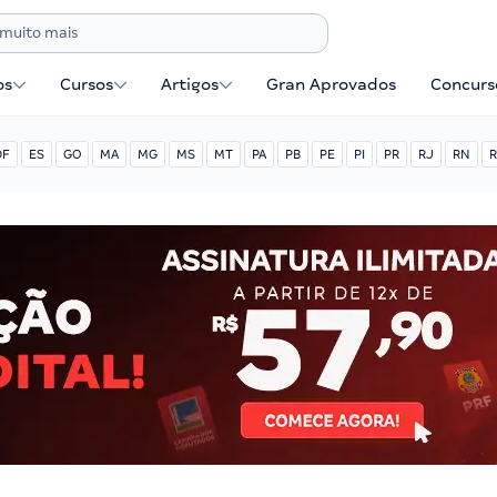
os
Cursos
Artigos
Gran Aprovados
Concurse
DF
ES
GO
MA
MG
MS
MT
PA
PB
PE
PI
PR
RJ
RN
R