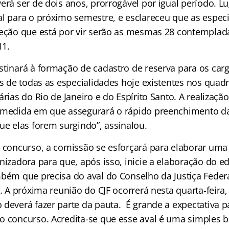
verá ser de dois anos, prorrogável por igual período.
al para o próximo semestre, e esclareceu que as espec
leção que está por vir serão as mesmas 28 contemplad
11.
stinará à formação de cadastro de reserva para os carg
os de todas as especialidades hoje existentes nos quadr
árias do Rio de Janeiro e do Espírito Santo. A realizaç
 medida em que assegurará o rápido preenchimento d
ue elas forem surgindo”, assinalou.
o concurso, a comissão se esforçará para elaborar uma
nizadora para que, após isso, inicie a elaboração do ed
bém que precisa do aval do Conselho da Justiça Federal
o. A próxima reunião do CJF ocorrerá nesta quarta-feira,
 deverá fazer parte da pauta. É grande a expectativa p
o concurso. Acredita-se que esse aval é uma simples b