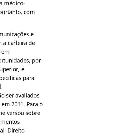
ia médico-
 portanto, com
omunicações e
 a carteira de
o em
ortunidades, por
uperior, e
pecificas para
l,
ão ser avaliados
 em 2011. Para o
ame versou sobre
cimentos
l, Direito