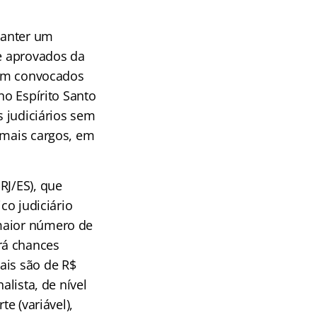
manter um
de aprovados da
oram convocados
no Espírito Santo
s judiciários sem
emais cargos, em
RJ/ES), que
co judiciário
 maior número de
rá chances
ais são de R$
alista, de nível
e (variável),