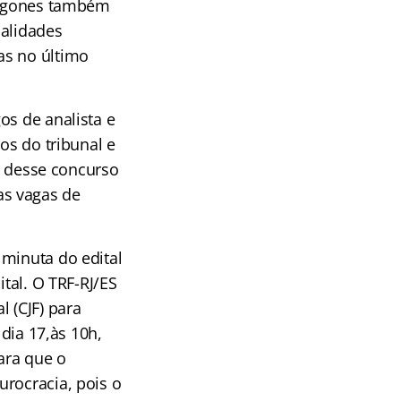
 Lugones também
ialidades
as no último
os de analista e
os do tribunal e
ão desse concurso
as vagas de
 minuta do edital
ital. O TRF-RJ/ES
 (CJF) para
 dia 17,às 10h,
ara que o
urocracia, pois o