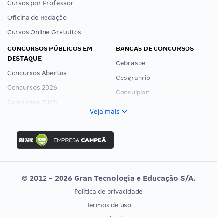
Cursos por Professor
Oficina de Redação
Cursos Online Gratuitos
CONCURSOS PÚBLICOS EM
BANCAS DE CONCURSOS
DESTAQUE
Cebraspe
Concursos Abertos
Cesgranrio
Concursos 2026
Consulplan
Concursos 2025
FCC
Veja mais
Concurso Nacional Unificado
FGV
Concurso Ibama
Idecan
Concurso MPU
Selecon
Editais publicados
Uniase
© 2012 - 2026 Gran Tecnologia e Educação S/A.
Vunesp
Política de privacidade
CONCURSOS POR PROFISSÃO
EXAME DE ORDEM
Termos de uso
Concursos Administrativos
OAB