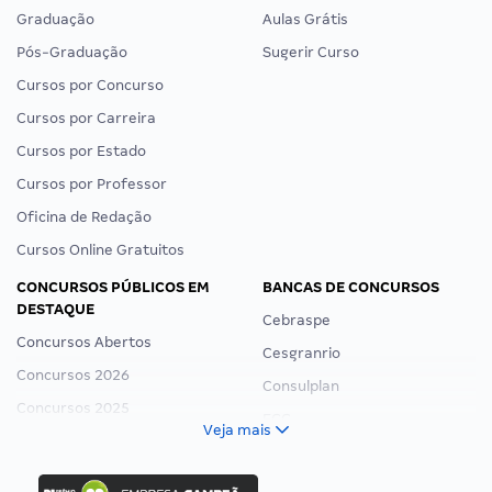
Graduação
Aulas Grátis
Pós-Graduação
Sugerir Curso
Cursos por Concurso
Cursos por Carreira
Cursos por Estado
Cursos por Professor
Oficina de Redação
Cursos Online Gratuitos
CONCURSOS PÚBLICOS EM
BANCAS DE CONCURSOS
DESTAQUE
Cebraspe
Concursos Abertos
Cesgranrio
Concursos 2026
Consulplan
Concursos 2025
FCC
Veja mais
Concurso Nacional Unificado
FGV
Concurso Ibama
Idecan