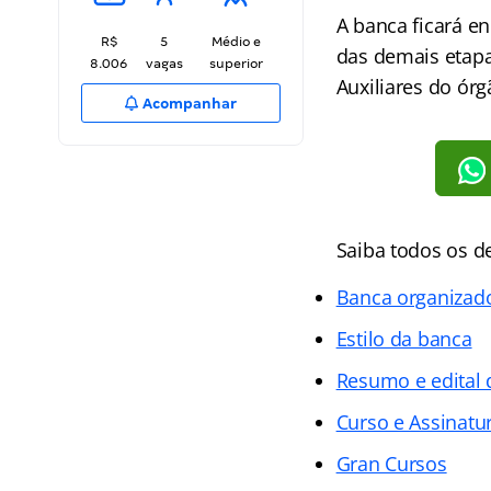
A banca ficará e
R$
5
Médio e
das demais etapa
8.006
vagas
superior
Auxiliares do órg
Acompanhar
Saiba todos os d
Banca organizad
Estilo da banca
Resumo e edital
Curso e Assinatur
Gran Cursos