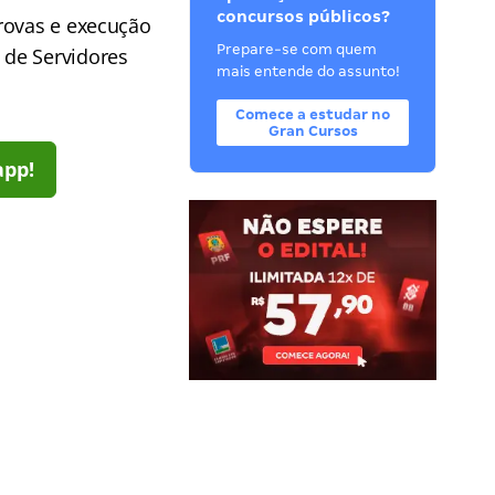
concursos públicos?
rovas e execução
Prepare-se com quem
 de Servidores
mais entende do assunto!
Comece a estudar no
Gran Cursos
app!