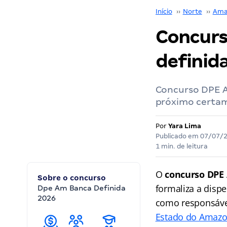
Início
››
Norte
››
Ama
Concurs
definid
Concurso DPE A
próximo certame
Por
Yara Lima
Publicado em
07/07/
1 min. de leitura
O
concurso DPE
Sobre o concurso
formaliza a dispe
Dpe Am Banca Definida
2026
como responsáve
Estado do Amaz