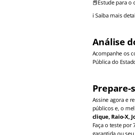
📕Estude para o
ℹ️ Saiba mais det
Análise d
Acompanhe os com
Pública do Esta
Prepare-s
Assine agora e 
públicos e, o me
clique, Raio-X,
Faça o teste por
garantida ou seu 