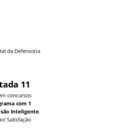
tal da Defensoria
tada 11
 em concursos
grama com 1
isão Inteligente
.
o! Satisfação