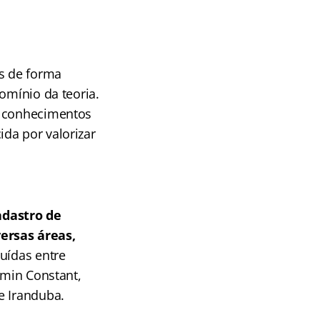
s de forma
omínio da teoria.
o conhecimentos
da por valorizar
adastro de
ersas áreas,
buídas entre
amin Constant,
e Iranduba.