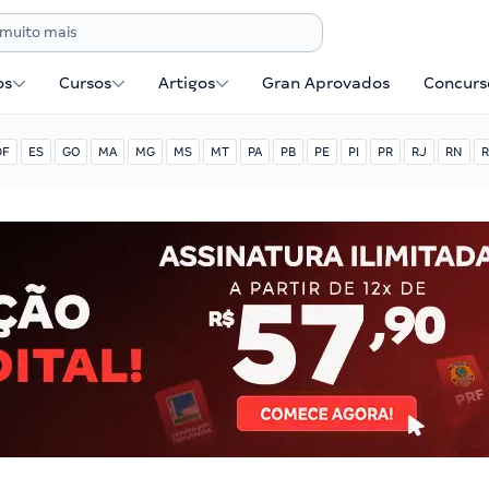
os
Cursos
Artigos
Gran Aprovados
Concurse
DF
ES
GO
MA
MG
MS
MT
PA
PB
PE
PI
PR
RJ
RN
R