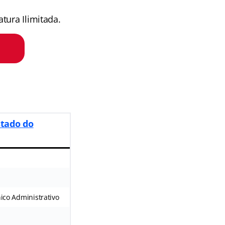
tura Ilimitada.
stado do
nico Administrativo