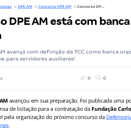
zonas
››
DPE AM
››
Concurso DPE AM
››
Concurso DPE AM está com banca definida
o DPE AM está com banca
a
M avança com definição da FCC como banca org
 para servidores auxiliares!
0
0
26
 AM
avançou em sua preparação. Foi publicada uma po
nsa de licitação para a contratação da
Fundação Carlo
l pela organização do próximo concurso da
Defensori
onas
.