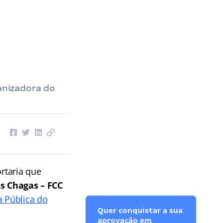
anizadora do
rtaria que
s Chagas – FCC
a Pública do
Quer conquistar a sua
aprovação em