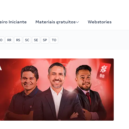
iro Iniciante
Materiais gratuitos
Webstories
O
RR
RS
SC
SE
SP
TO