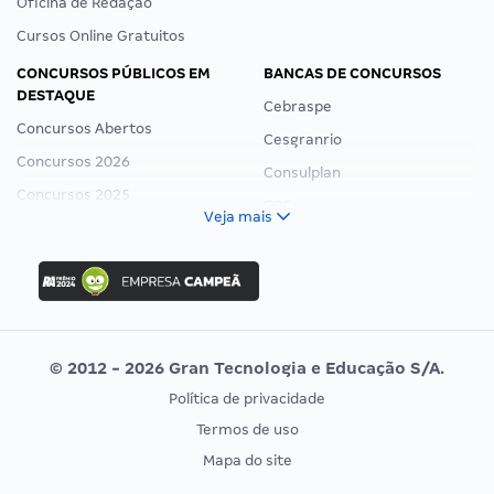
Oficina de Redação
Cursos Online Gratuitos
CONCURSOS PÚBLICOS EM
BANCAS DE CONCURSOS
DESTAQUE
Cebraspe
Concursos Abertos
Cesgranrio
Concursos 2026
Consulplan
Concursos 2025
FCC
Veja mais
Concurso Nacional Unificado
FGV
Concurso Ibama
Idecan
Concurso MPU
Selecon
Editais publicados
Uniase
© 2012 - 2026 Gran Tecnologia e Educação S/A.
Vunesp
Política de privacidade
CONCURSOS POR PROFISSÃO
EXAME DE ORDEM
Termos de uso
Concursos Administrativos
OAB
Mapa do site
Concursos Educação
Prova OAB