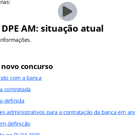
nas:
DPE AM: situação atual
 informações.
o novo concurso
rato com a banca
a contratada
a definida
tes administrativos para a contratação da banca em a
em definição
sto no PLOA 2026