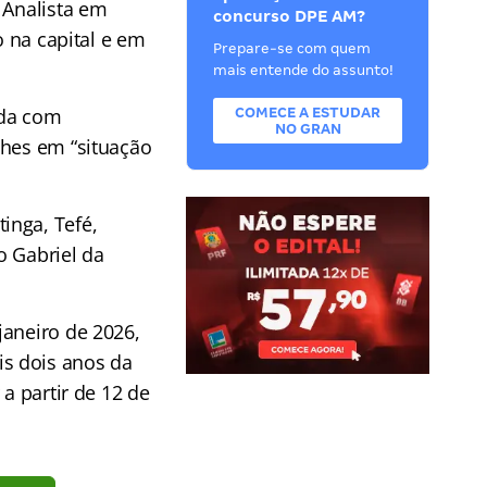
 Analista em
concurso DPE AM?
o na capital e em
Prepare-se com quem
mais entende do assunto!
nda com
COMECE A ESTUDAR
NO GRAN
lhes em “situação
inga, Tefé,
o Gabriel da
janeiro de 2026,
s dois anos da
a partir de 12 de