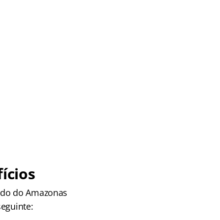
ícios
tado do Amazonas
seguinte: