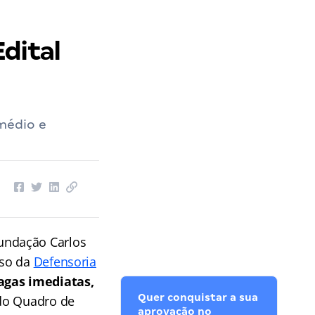
dital
médio e
undação Carlos
rso da
Defensoria
agas imediatas,
Quer conquistar a sua
 do Quadro de
aprovação no