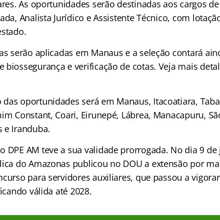
iares. As oportunidades serão destinadas aos cargos de
ada, Analista Jurídico e Assistente Técnico, com lotaçã
estado.
vas serão aplicadas em Manaus e a seleção contará ai
 biossegurança e verificação de cotas. Veja mais deta
das oportunidades será em Manaus, Itacoatiara, Tabat
mim Constant, Coari, Eirunepé, Lábrea, Manacapuru, Sã
 e Iranduba.
o DPE AM teve a sua validade prorrogada. No dia 9 de 
lica do Amazonas publicou no DOU a extensão por mai
curso para servidores auxiliares, que passou a vigorar 
ficando válida até 2028.