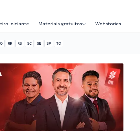
iro Iniciante
Materiais gratuitos
Webstories
O
RR
RS
SC
SE
SP
TO