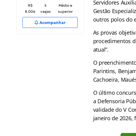
Servidores Auxil
R$
5
Médio e
Gestão Especializ
8.006
vagas
superior
outros polos do 
Acompanhar
As provas objeti
procedimentos de
atual”.
O preenchimento 
Parintins, Benja
Cachoeira, Maués
O último concurs
a Defensoria Púb
validade do V Con
janeiro de 2026, 