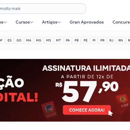
os
Cursos
Artigos
Gran Aprovados
Concurse
DF
ES
GO
MA
MG
MS
MT
PA
PB
PE
PI
PR
RJ
RN
R