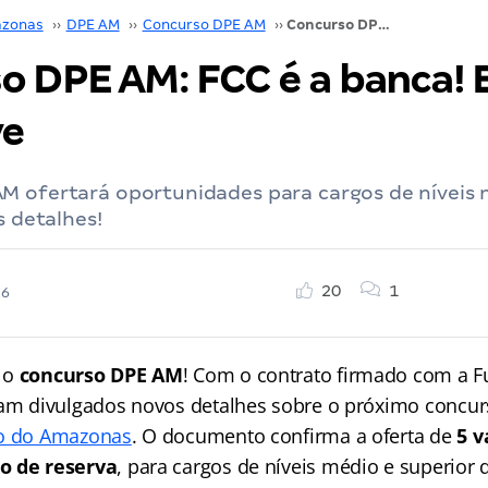
zonas
››
DPE AM
››
Concurso DPE AM
››
Concurso DPE AM: FCC é a banca! Edital em breve
o DPE AM: FCC é a banca! E
ve
M ofertará oportunidades para cargos de níveis 
s detalhes!
20
1
26
 o
concurso DPE AM
! Com o contrato firmado com a F
ram divulgados novos detalhes sobre o próximo concu
do do Amazonas
. O documento confirma a oferta de
5 v
o de reserva
, para cargos de níveis médio e superior