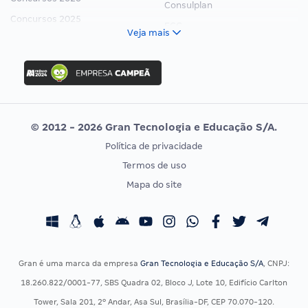
Consulplan
Concursos 2025
FCC
Veja mais
Concurso Nacional Unificado
FGV
Concurso Ibama
Idecan
Concurso MPU
Selecon
Editais publicados
Uniase
© 2012 - 2026 Gran Tecnologia e Educação S/A.
Vunesp
Política de privacidade
CONCURSOS POR PROFISSÃO
EXAME DE ORDEM
Termos de uso
Concursos Administrativos
OAB
Mapa do site
Concursos Educação
Prova OAB
Concursos Fiscais
Calendário OAB
Concursos Jurídicos
Questões OAB
Concursos Militares
Recursos OAB
Gran é uma marca da empresa
Gran Tecnologia e Educação S/A
, CNPJ:
Concursos Policiais
Exame de Ordem
18.260.822/0001-77, SBS Quadra 02, Bloco J, Lote 10, Edifício Carlton
Concursos Saúde
Tower, Sala 201, 2º Andar, Asa Sul, Brasília-DF, CEP 70.070-120.