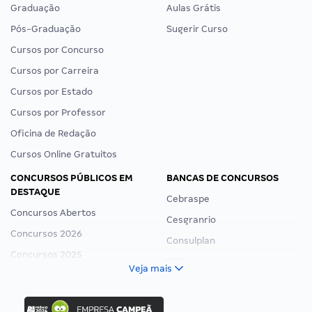
Graduação
Aulas Grátis
Pós-Graduação
Sugerir Curso
Cursos por Concurso
Cursos por Carreira
Cursos por Estado
Cursos por Professor
Oficina de Redação
Cursos Online Gratuitos
CONCURSOS PÚBLICOS EM
BANCAS DE CONCURSOS
DESTAQUE
Cebraspe
Concursos Abertos
Cesgranrio
Concursos 2026
Consulplan
Concursos 2025
FCC
Veja mais
Concurso Nacional Unificado
FGV
Concurso Ibama
Idecan