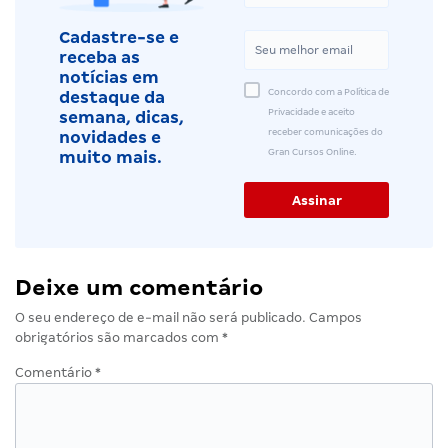
Cadastre-se e
receba as
notícias em
Concordo com a Política de
destaque da
Privacidade e aceito
semana, dicas,
receber comunicações do
novidades e
Gran Cursos Online.
muito mais.
Deixe um comentário
O seu endereço de e-mail não será publicado.
Campos
obrigatórios são marcados com
*
Comentário
*