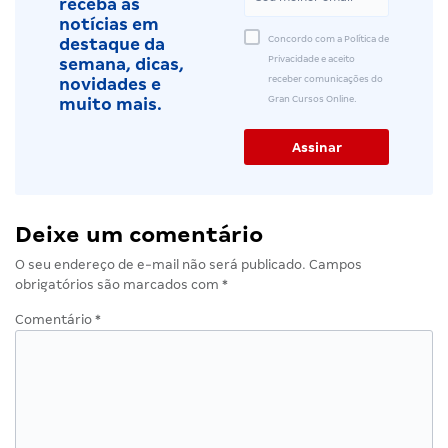
receba as
notícias em
Concordo com a Política de
destaque da
Privacidade e aceito
semana, dicas,
receber comunicações do
novidades e
Gran Cursos Online.
muito mais.
Deixe um comentário
O seu endereço de e-mail não será publicado.
Campos
obrigatórios são marcados com
*
Comentário
*