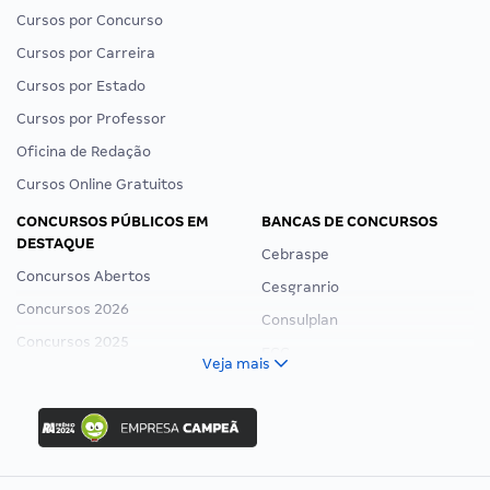
Cursos por Concurso
Cursos por Carreira
Cursos por Estado
Cursos por Professor
Oficina de Redação
Cursos Online Gratuitos
CONCURSOS PÚBLICOS EM
BANCAS DE CONCURSOS
DESTAQUE
Cebraspe
Concursos Abertos
Cesgranrio
Concursos 2026
Consulplan
Concursos 2025
FCC
Veja mais
Concurso Nacional Unificado
FGV
Concurso Ibama
Idecan
Concurso MPU
Selecon
Editais publicados
Uniase