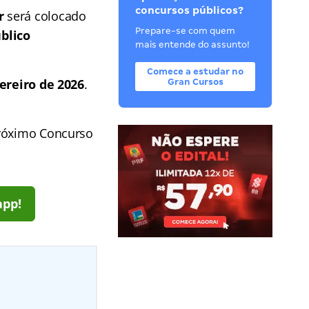
concursos públicos?
r
será colocado
Prepare-se com quem
blico
mais entende do assunto!
Comece a estudar no
ereiro de 2026
.
Gran Cursos
próximo Concurso
app!