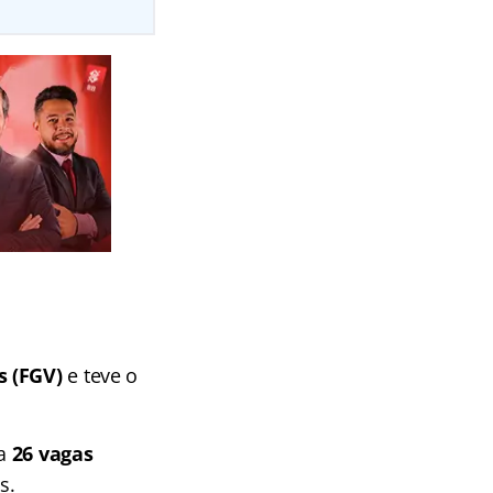
s (FGV)
e teve o
a
26 vagas
s.