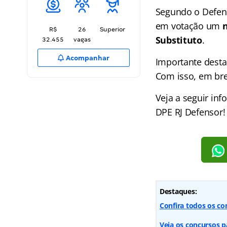
Segundo o Defen
em votação um
n
R$
26
Superior
Substituto
.
32.455
vagas
Acompanhar
Importante desta
Com isso, em bre
Veja a seguir in
DPE RJ Defensor!
Destaques:
Confira todos os co
Veja os concursos pa