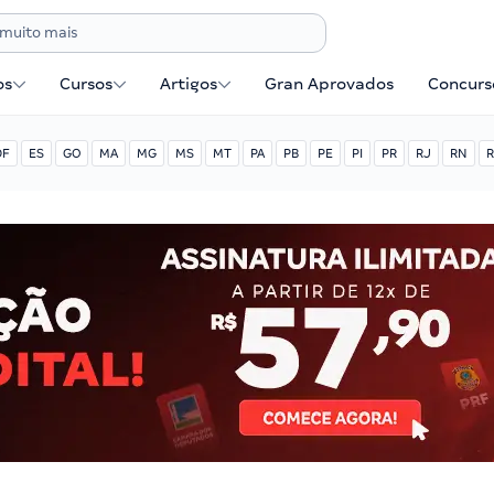
os
Cursos
Artigos
Gran Aprovados
Concurse
DF
ES
GO
MA
MG
MS
MT
PA
PB
PE
PI
PR
RJ
RN
R