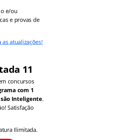
io e/ou
icas e provas de
a as atualizações!
tada 11
 em concursos
grama com 1
isão Inteligente
.
o! Satisfação
tura Ilimitada.