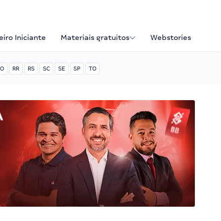
iro Iniciante
Materiais gratuitos
Webstories
O
RR
RS
SC
SE
SP
TO