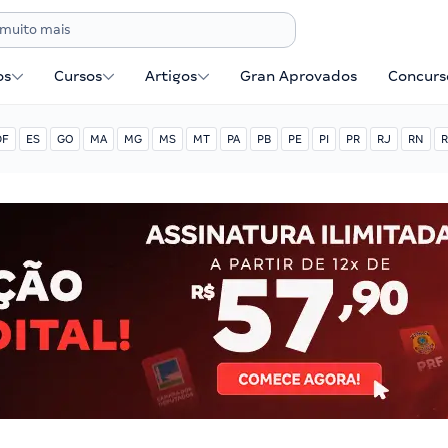
os
Cursos
Artigos
Gran Aprovados
Concurse
DF
ES
GO
MA
MG
MS
MT
PA
PB
PE
PI
PR
RJ
RN
R