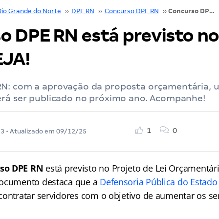
Rio Grande do Norte
››
DPE RN
››
Concurso DPE RN
››
Concurso DPE RN está previsto no PLOA 2024; VEJA!
o DPE RN está previsto n
EJA!
N: com a aprovação da proposta orçamentária, u
erá ser publicado no próximo ano. Acompanhe!
1
0
23
• Atualizado em
09/12/25
so DPE RN
está previsto no Projeto de Lei Orçamentár
documento destaca que a
Defensoria Pública do Estado
ontratar servidores com o objetivo de aumentar os se