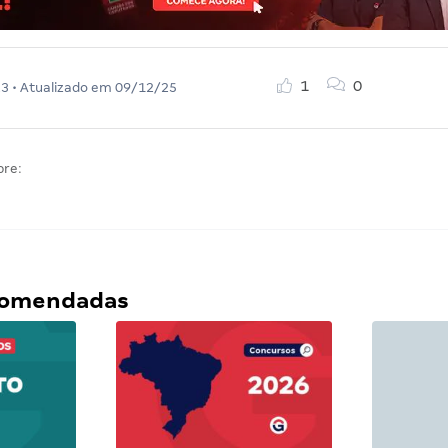
1
0
23
• Atualizado em
09/12/25
bre:
ecomendadas