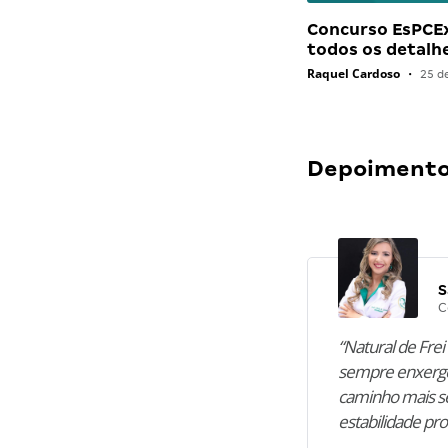
Concurso EsPCEx
todos os detalh
Raquel Cardoso
•
25 d
Depoimentos
S
C
“Natural de Frei 
sempre enxergo
caminho mais se
estabilidade pro