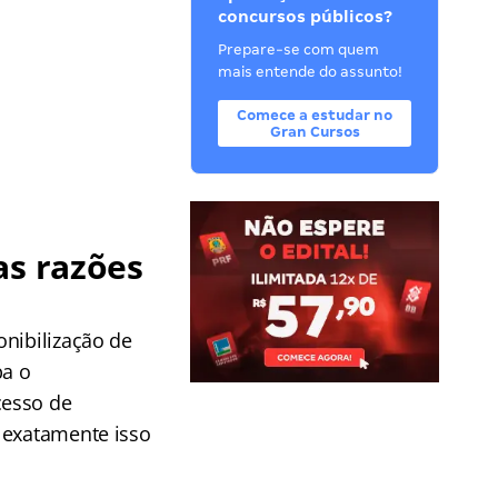
concursos públicos?
Prepare-se com quem
mais entende do assunto!
Comece a estudar no
Gran Cursos
as razões
!
onibilização de
ba o
cesso de
 exatamente isso