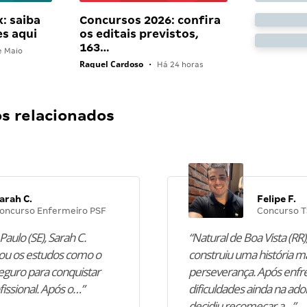
: saiba
Concursos 2026: confira
es aqui
os editais previstos,
163…
e Maio
Raquel Cardoso
•
Há 24 horas
 relacionados
arah C.
Felipe F.
oncurso Enfermeiro PSF
Concurso T
Paulo (SE), Sarah C.
“Natural de Boa Vista (RR),
u os estudos como o
construiu uma história m
guro para conquistar
perseverança. Após enfr
fissional. Após o…”
dificuldades ainda na ado
decidiu recomeçar a…”