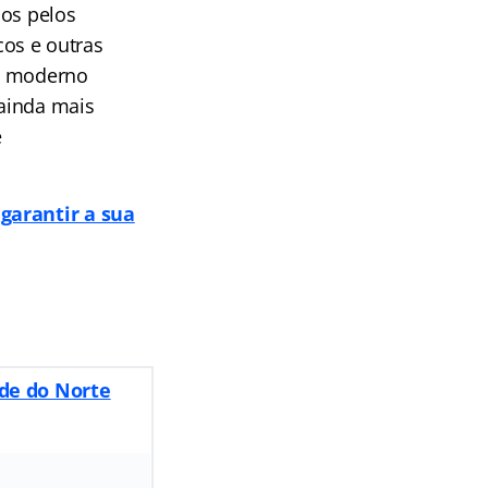
dos pelos
os e outras
is moderno
ainda mais
e
garantir a sua
nde do Norte