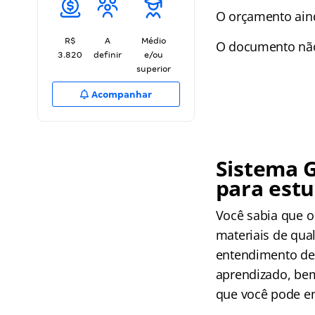
O orçamento ain
R$
A
Médio
O documento não 
3.820
definir
e/ou
superior
Acompanhar
Sistema G
para estu
Você sabia que o
materiais de qua
entendimento de 
aprendizado, bem
que você pode e