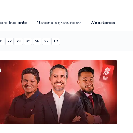
iro Iniciante
Materiais gratuitos
Webstories
O
RR
RS
SC
SE
SP
TO