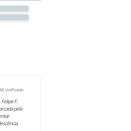
Diana M.
SE Unificado
Concurso SEPLAG CE
 Felipe F.
“Natural de Juazeiro do Norte (CE),
arcada pela
M. encontrou nos estudos o cami
entar
para construir uma nova fase da vi
lescência,
profissional. Após…”