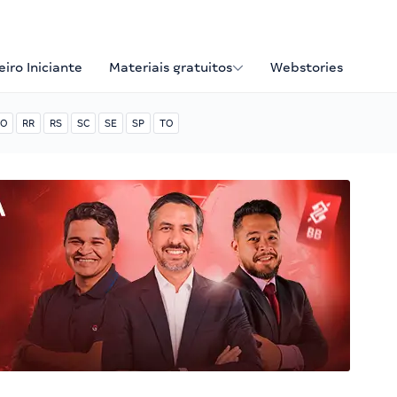
iro Iniciante
Materiais gratuitos
Webstories
O
RR
RS
SC
SE
SP
TO