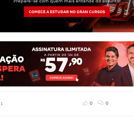
Prepare-se com quem mais entende do assunto!
COMECE A ESTUDAR NO GRAN CURSOS
0
0
21