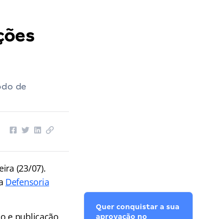
ções
odo de
ira (23/07).
da
Defensoria
Quer conquistar a sua
ão e publicação
aprovação no