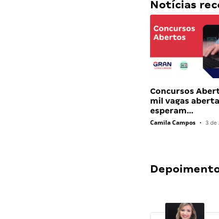
Notícias r
Concursos Abert
mil vagas abert
esperam…
Camila Campos
•
3 de 
Depoimentos