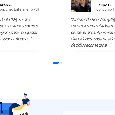
arah C.
Felipe F.
oncurso Enfermeiro PSF
Concurso T
Paulo (SE), Sarah C.
“Natural de Boa Vista (RR),
u os estudos como o
construiu uma história m
guro para conquistar
perseverança. Após enfr
fissional. Após o…”
dificuldades ainda na ado
decidiu recomeçar a…”