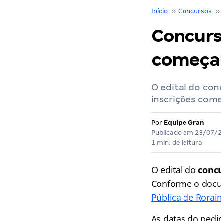
Início
››
Concursos
››
Concurs
começa
O edital do con
inscrições com
Por
Equipe Gran
Publicado em
23/07/
1 min. de leitura
O edital do
concu
Conforme o docum
Pública de Rora
As datas do pedi