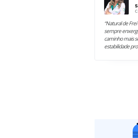
S
C
“Natural de Frei 
sempre enxergo
caminho mais se
estabilidade pro