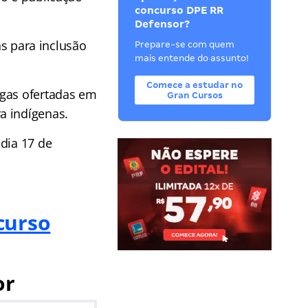
concurso DPE RR
Defensor?
as para inclusão
Prepare-se com quem
mais entende do assunto!
Comece a estudar no
agas ofertadas em
Gran Cursos
a indígenas.
dia 17 de
curso
or