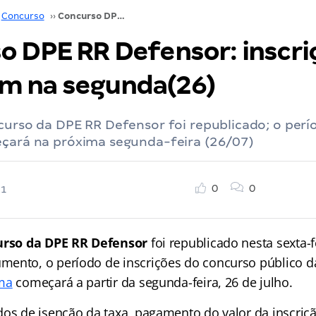
Concurso
››
Concurso DPE RR Defensor: inscrições começam na segunda(26)
o DPE RR Defensor: inscri
m na segunda(26)
curso da DPE RR Defensor foi republicado; o perí
eçará na próxima segunda-feira (26/07)
0
0
21
rso da DPE RR Defensor
foi republicado nesta sexta-fe
ento, o período de inscrições do concurso público 
ima
começará a partir da segunda-feira, 26 de julho.
dos de isenção da taxa, pagamento do valor da inscriç