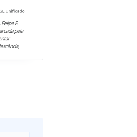
Diana M.
SE Unificado
Concurso SEPLAG CE
 Felipe F.
“Natural de Juazeiro do Norte (CE),
arcada pela
M. encontrou nos estudos o cami
entar
para construir uma nova fase da vi
lescência,
profissional. Após…”