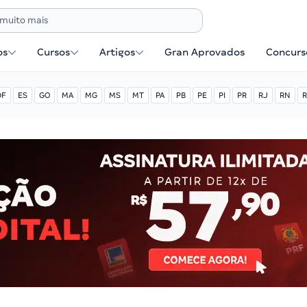
os
Cursos
Artigos
Gran Aprovados
Concurse
DF
ES
GO
MA
MG
MS
MT
PA
PB
PE
PI
PR
RJ
RN
R