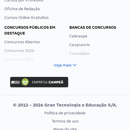
Cursos por Professor
Oficina de Redação
Cursos Online Gratuitos
CONCURSOS PÚBLICOS EM
BANCAS DE CONCURSOS
DESTAQUE
Cebraspe
Concursos Abertos
Cesgranrio
Concursos 2026
Consulplan
Concursos 2025
FCC
Veja mais
Concurso Nacional Unificado
FGV
Concurso Ibama
Idecan
Concurso MPU
Selecon
Editais publicados
Uniase
© 2012 - 2026 Gran Tecnologia e Educação S/A.
Vunesp
Política de privacidade
CONCURSOS POR PROFISSÃO
EXAME DE ORDEM
Termos de uso
Concursos Administrativos
OAB
Mapa do site