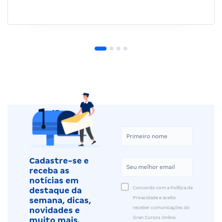
Cadastre-se e
receba as
notícias em
Concordo com a Política de
destaque da
Privacidade e aceito
semana, dicas,
receber comunicações do
novidades e
Gran Cursos Online.
muito mais.