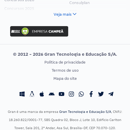
Consulplan
Concursos 2025
FCC
Veja mais
Concurso Nacional Unificado
FGV
Concurso Ibama
Idecan
Concurso MPU
Selecon
Editais publicados
Uniase
© 2012 - 2026 Gran Tecnologia e Educação S/A.
Vunesp
Política de privacidade
CONCURSOS POR PROFISSÃO
EXAME DE ORDEM
Termos de uso
Concursos Administrativos
OAB
Mapa do site
Concursos Educação
Prova OAB
Concursos Fiscais
Calendário OAB
Concursos Jurídicos
Questões OAB
Concursos Militares
Recursos OAB
Gran é uma marca da empresa
Gran Tecnologia e Educação S/A
, CNPJ:
Concursos Policiais
Exame de Ordem
18.260.822/0001-77, SBS Quadra 02, Bloco J, Lote 10, Edifício Carlton
Concursos Saúde
Tower, Sala 201, 2º Andar, Asa Sul, Brasília-DF, CEP 70.070-120.