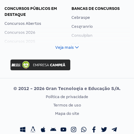
CONCURSOS PÚBLICOS EM
BANCAS DE CONCURSOS
DESTAQUE
Cebraspe
Concursos Abertos
Cesgranrio
Concursos 2026
Consulplan
Concursos 2025
FCC
Veja mais
Concurso Nacional Unificado
FGV
Concurso Ibama
Idecan
Concurso MPU
Selecon
Editais publicados
Uniase
© 2012 - 2026 Gran Tecnologia e Educação S/A.
Vunesp
Política de privacidade
CONCURSOS POR PROFISSÃO
EXAME DE ORDEM
Termos de uso
Concursos Administrativos
OAB
Mapa do site
Concursos Educação
Prova OAB
Concursos Fiscais
Calendário OAB