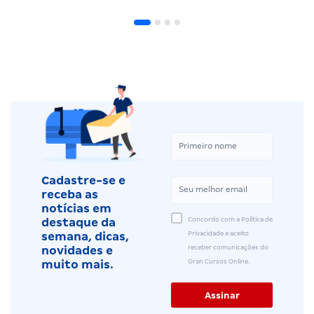
Cadastre-se e
receba as
notícias em
Concordo com a Política de
destaque da
Privacidade e aceito
semana, dicas,
receber comunicações do
novidades e
Gran Cursos Online.
muito mais.