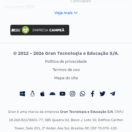
Consulplan
Concursos 2025
FCC
Veja mais
Concurso Nacional Unificado
FGV
Concurso Ibama
Idecan
Concurso MPU
Selecon
Editais publicados
Uniase
© 2012 - 2026 Gran Tecnologia e Educação S/A.
Vunesp
Política de privacidade
CONCURSOS POR PROFISSÃO
EXAME DE ORDEM
Termos de uso
Concursos Administrativos
OAB
Mapa do site
Concursos Educação
Prova OAB
Concursos Fiscais
Calendário OAB
Concursos Jurídicos
Questões OAB
Concursos Militares
Recursos OAB
Gran é uma marca da empresa
Gran Tecnologia e Educação S/A
, CNPJ:
Concursos Policiais
Exame de Ordem
18.260.822/0001-77, SBS Quadra 02, Bloco J, Lote 10, Edifício Carlton
Concursos Saúde
Tower, Sala 201, 2º Andar, Asa Sul, Brasília-DF, CEP 70.070-120.