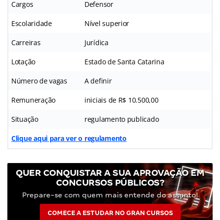
Cargos
Defensor
Escolaridade
Nível superior
Carreiras
Jurídica
Lotação
Estado de Santa Catarina
Número de vagas
A definir
Remuneração
iniciais de R$ 10.500,00
Situação
regulamento publicado
Clique aqui para ver o regulamento
QUER CONQUISTAR A SUA APROVAÇÃO EM
CONCURSOS PÚBLICOS?
Prepare-se com quem mais entende do assunto!
COMECE A ESTUDAR NO GRAN CURSOS