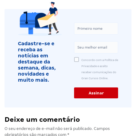
Cadastre-se e
receba as
notícias em
Concordo com a Política de
destaque da
Privacidade e aceito
semana, dicas,
receber comunicações do
novidades e
Gran Cursos Online.
muito mais.
Deixe um comentário
O seu endereço de e-mail não será publicado.
Campos
obrigatórios são marcados com
*