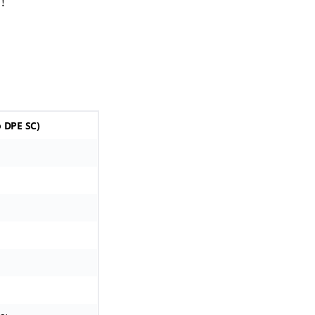
!
 DPE SC
)