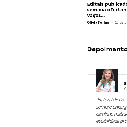
Editais publicad
semana ofertam
vagas…
Olivia Furlan
•
26 de J
Depoimentos
S
C
“Natural de Frei 
sempre enxergo
caminho mais se
estabilidade pro