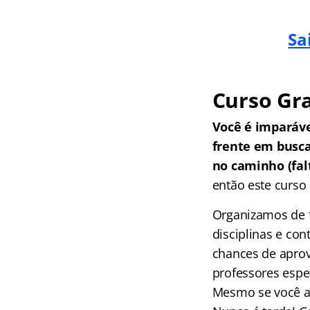
Sa
Curso Gra
Você é imparáv
frente em busc
no caminho (falt
então este curso 
Organizamos de f
disciplinas e co
chances de aprov
professores espec
Mesmo se você ai