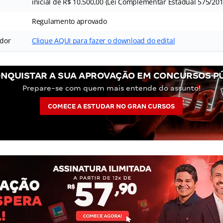
inicial de R$ 10.500,00 (Lei Complementar Estadual 575/201
Regulamento aprovado
idor
Clique AQUI para fazer o download do edital
NQUISTAR A SUA APROVAÇÃO EM CONCURSOS P
Prepare-se com quem mais entende do assunto!
COMECE A ESTUDAR NO GRAN CURSOS