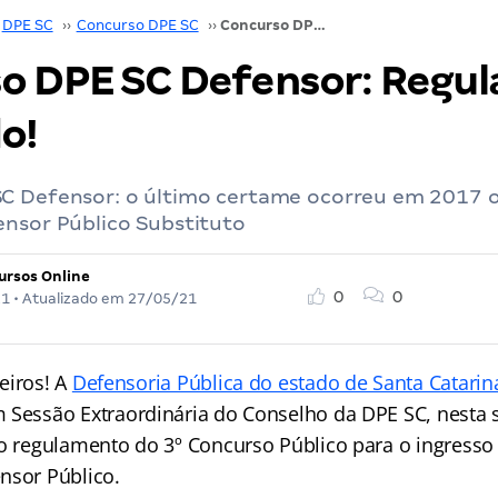
DPE SC
››
Concurso DPE SC
››
Concurso DPE SC Defensor: Regulamento aprovado!
o DPE SC Defensor: Regu
o!
C Defensor: o último certame ocorreu em 2017 
ensor Público Substituto
ursos Online
0
0
21
• Atualizado em
27/05/21
eiros! A
Defensoria Pública do estado de Santa Catari
 Sessão Extraordinária do Conselho da DPE SC, nesta 
 o regulamento do 3º Concurso Público para o ingresso 
nsor Público.