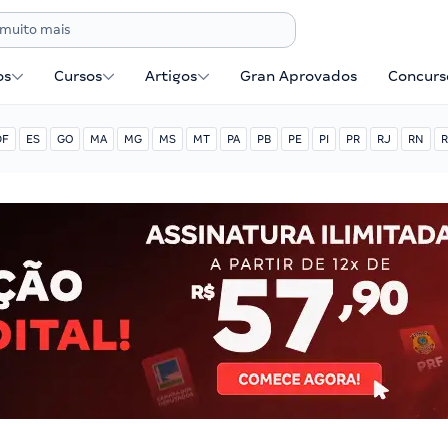
os
Cursos
Artigos
Gran Aprovados
Concurse
DF
ES
GO
MA
MG
MS
MT
PA
PB
PE
PI
PR
RJ
RN
R