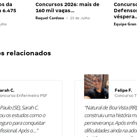
os da
Concursos 2026: mais de
Concurs
 6.475
160 mil vagas…
Defensor
véspera
Raquel Cardoso
•
25 de Julho
Equipe Gran
ulho
 relacionados
arah C.
Felipe F.
oncurso Enfermeiro PSF
Concurso T
Paulo (SE), Sarah C.
“Natural de Boa Vista (RR),
u os estudos como o
construiu uma história m
guro para conquistar
perseverança. Após enfr
fissional. Após o…”
dificuldades ainda na ado