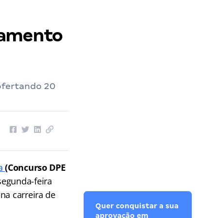
lamento
ofertando 20
na
(Concurso DPE
segunda-feira
na carreira de
Quer conquistar a sua
aprovação em