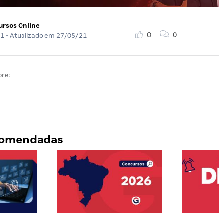
ursos Online
0
0
21
• Atualizado em
27/05/21
bre:
ecomendadas