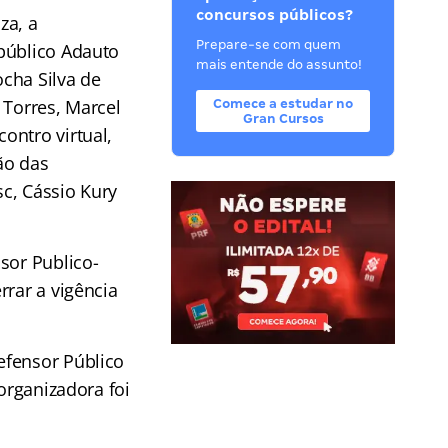
concursos públicos?
za, a
Prepare-se com quem
público Adauto
mais entende do assunto!
cha Silva de
 Torres, Marcel
Comece a estudar no
Gran Cursos
ontro virtual,
ão das
c, Cássio Kury
sor Publico-
rrar a vigência
efensor Público
organizadora foi