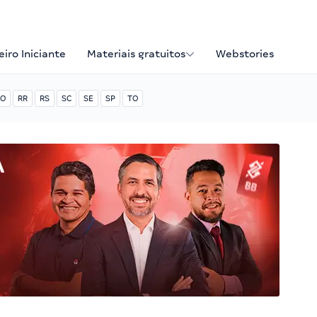
iro Iniciante
Materiais gratuitos
Webstories
O
RR
RS
SC
SE
SP
TO