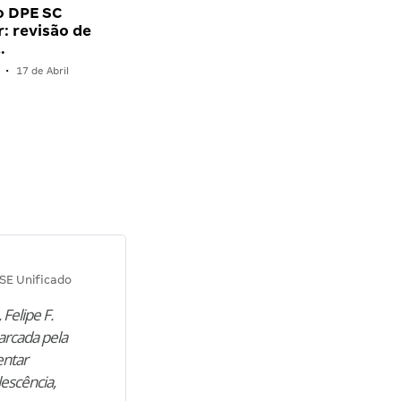
o DPE SC
: revisão de
…
•
17 de Abril
Diana M.
SE Unificado
Concurso SEPLAG CE
 Felipe F.
“Natural de Juazeiro do Norte (CE),
arcada pela
M. encontrou nos estudos o cami
entar
para construir uma nova fase da vi
lescência,
profissional. Após…”