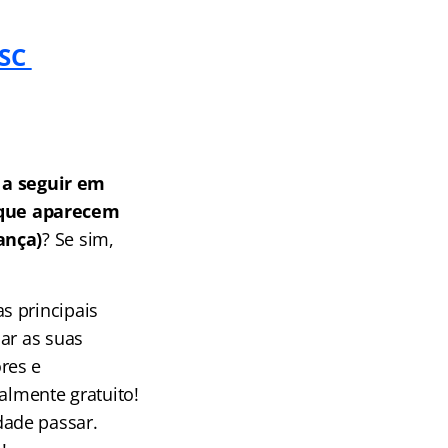
 SC
a seguir em
 que aparecem
ança)
? Se sim,
s principais
ar as suas
res e
almente gratuito!
dade passar.