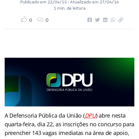
Publicado em
22/04/15
• Atualizado em
27/04/16
1 min. de leitura
0
0
A Defensoria Pública da União (
DPU
) abre nesta
quarta-feira, dia 22, as inscrições no concurso para
preencher 143 vagas imediatas na área de apoio,