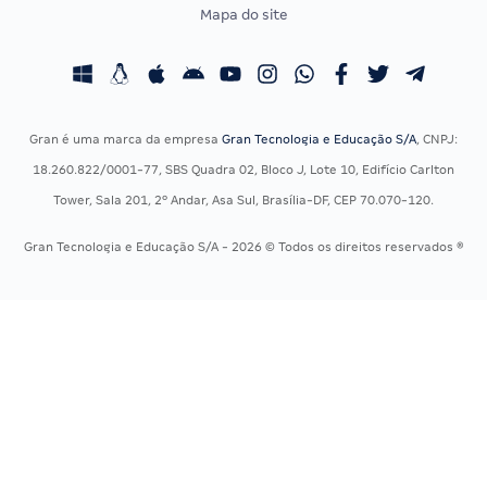
Mapa do site
Concursos Educação
Prova OAB
Concursos Fiscais
Calendário OAB
Concursos Jurídicos
Questões OAB
Concursos Militares
Recursos OAB
Gran é uma marca da empresa
Gran Tecnologia e Educação S/A
, CNPJ:
Concursos Policiais
Exame de Ordem
18.260.822/0001-77, SBS Quadra 02, Bloco J, Lote 10, Edifício Carlton
Concursos Saúde
Tower, Sala 201, 2º Andar, Asa Sul, Brasília-DF, CEP 70.070-120.
Concursos Tribunais
Gran Tecnologia e Educação S/A - 2026 © Todos os direitos reservados ®
Residência Multiprofissional