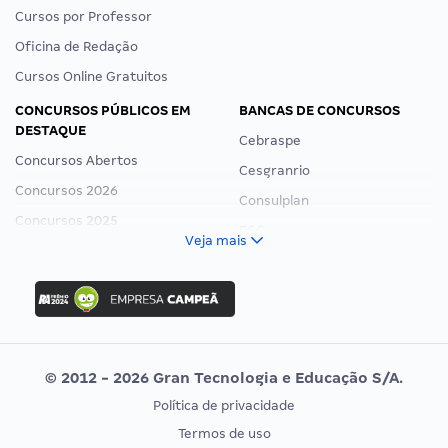
Cursos por Professor
Oficina de Redação
Cursos Online Gratuitos
CONCURSOS PÚBLICOS EM
BANCAS DE CONCURSOS
DESTAQUE
Cebraspe
Concursos Abertos
Cesgranrio
Concursos 2026
Consulplan
Concursos 2025
FCC
Veja mais
Concurso Nacional Unificado
FGV
Concurso Ibama
Idecan
Concurso MPU
Selecon
Editais publicados
Uniase
© 2012 - 2026 Gran Tecnologia e Educação S/A.
Vunesp
Política de privacidade
CONCURSOS POR PROFISSÃO
EXAME DE ORDEM
Termos de uso
Concursos Administrativos
OAB