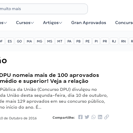
os
Cursos
Artigos
Gran Aprovados
Concurse
DF
ES
GO
MA
MG
MS
MT
PA
PB
PE
PI
PR
RJ
RN
R
ão
DPU nomeia mais de 100 aprovados
 médio e superior! Veja a relação
 Pública da União (Concurso DPU) divulgou no
l da União desta segunda-feira, dia 10 de outubro,
e mais 129 aprovados em seu concurso público,
o início do ano. É…
Compartilhe:
0 de Outubro de 2016