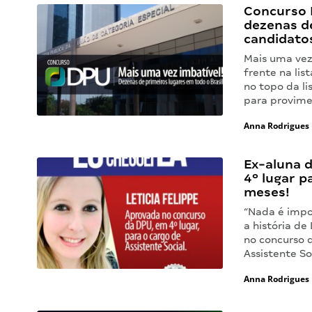
Concurso 
dezenas de
candidato
Mais uma vez
frente na li
no topo da li
para provim
Anna Rodrigues
Ex-aluna 
4º lugar 
meses!
“Nada é impo
a história de
no concurso 
Assistente So
Anna Rodrigues