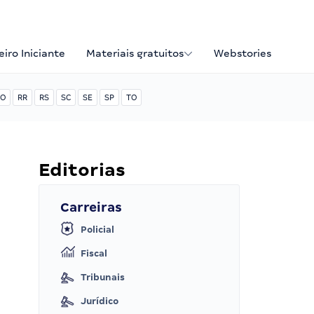
iro Iniciante
Materiais gratuitos
Webstories
O
RR
RS
SC
SE
SP
TO
Editorias
Carreiras
Policial
Fiscal
Tribunais
Jurídico