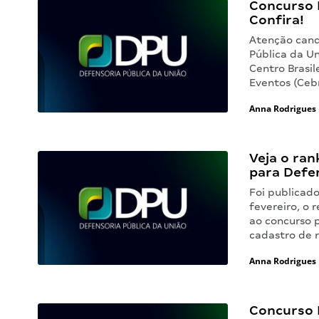
Concurso D
Confira!
Atenção cand
Pública da Un
Centro Brasi
Eventos (Ceb
Anna Rodrigues
Veja o ran
para Defen
Foi publicado
fevereiro, o 
ao concurso 
cadastro de 
Anna Rodrigues
Concurso 