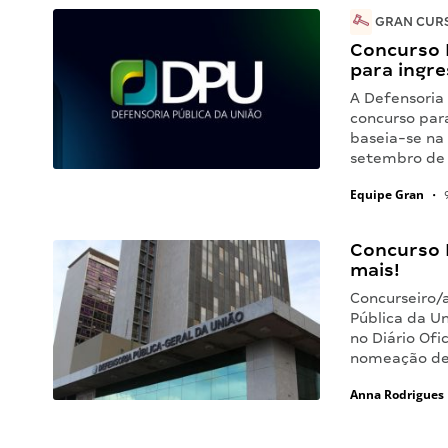
GRAN CURS
Concurso 
para ingre
A Defensoria
concurso par
baseia-se na
setembro de 
Equipe Gran
•
9
Concurso 
mais!
Concurseiro/
Pública da Un
no Diário Ofi
nomeação de 
Anna Rodrigues