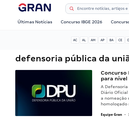
Últimas Notícias
Concurso IBGE 2026
Concurs
AC
AL
AM
AP
BA
CE
defensoria pública da uni
Concurso 
para nível
A Defensoria
Diário Oficia
a nomeação d
homologado n
Equipe Gran
•
1