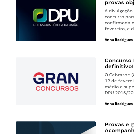
provas obj
A divulgação 
concurso para
confirmada no
fevereiro, e 
Anna Rodrigues
Concurso 
definitivo
O Cebraspe (
19 de feverei
médio e supe
DPU 2015/201
Anna Rodrigues
Provas e 
Acompanhe