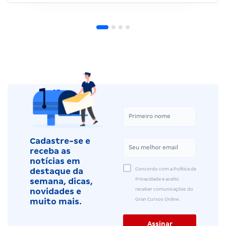
Cadastre-se e
receba as
notícias em
Concordo com a Política de
destaque da
Privacidade e aceito
semana, dicas,
receber comunicações do
novidades e
Gran Cursos Online.
muito mais.