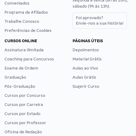
segunda a sexta (8h às 20h),
Conveniados
sábado (9h às 13h).
Programa de Afiliados
Foi aprovado?
Trabalhe Conosco
Envie-nos a sua história!
Preferências de Cookies
CURSOS ONLINE
PÁGINAS ÚTEIS
Assinatura Ilimitada
Depoimentos
Coaching para Concursos
Material Grátis
Exame de Ordem
Aulas ao Vivo
Graduação
Aulas Grátis
Pós-Graduação
Sugerir Curso
Cursos por Concurso
Cursos por Carreira
Cursos por Estado
Cursos por Professor
Oficina de Redação