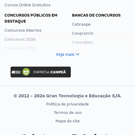
Cursos Online Gratuitos
CONCURSOS PÚBLICOS EM
BANCAS DE CONCURSOS
DESTAQUE
Cebraspe
Concursos Abertos
Cesgranrio
Concursos 2026
Consulplan
Concursos 2025
FCC
Veja mais
Concurso Nacional Unificado
FGV
Concurso Ibama
Idecan
Concurso MPU
Selecon
Editais publicados
Uniase
© 2012 - 2026 Gran Tecnologia e Educação S/A.
Vunesp
Política de privacidade
CONCURSOS POR PROFISSÃO
EXAME DE ORDEM
Termos de uso
Concursos Administrativos
OAB
Mapa do site
Concursos Educação
Prova OAB
Concursos Fiscais
Calendário OAB